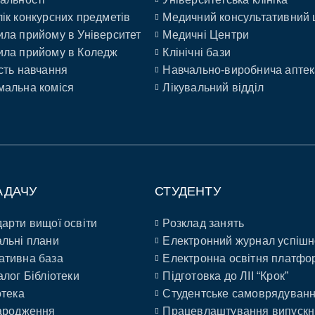
ік конкурсних предметів
Медичний консультативний 
ла прийому в Університет
Медичні Центри
ла прийому в Коледж
Клінічні бази
сть навчання
Навчально-виробнича аптек
альна коміся
Лікувальний відділ
АДАЧУ
СТУДЕНТУ
арти вищої освіти
Розклад занять
льні плани
Електронний журнал успішн
ативна база
Електронна освітня платфо
алог Бібліотеки
Підготовка до ЛІІ “Крок”
отека
Студентське самоврядуван
ародження
Працевлаштування випускн