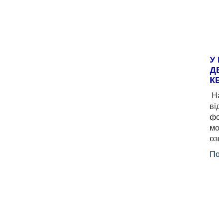
У
Д
К
На
ві
фо
мо
оз
По