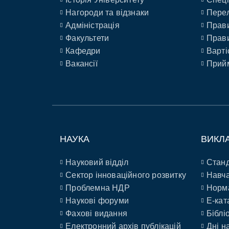
Нагороди та відзнаки
Перел
Адміністрація
Прави
Факультети
Прави
Кафедри
Варті
Вакансії
Прийм
НАУКА
ВИКЛ
Науковий відділ
Станд
Сектор інноваційного розвитку
Навча
Проблемна НДР
Норм
Наукові форуми
E-кат
Фахові видання
Біблі
Електронний архів публікацій
Дні н