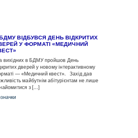
 БДМУ ВІДБУВСЯ ДЕНЬ ВІДКРИТИХ
ВЕРЕЙ У ФОРМАТІ «МЕДИЧНИЙ
ВЕСТ»
 вихідних в БДМУ пройшов День
дкритих дверей у новому інтерактивному
рматі — «Медичний квест». Захід дав
жливість майбутнім абітурієнтам не лише
найомитися з […]
значки