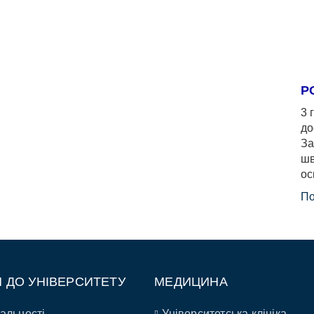
Р
3 
до
За
шв
ос
По
П ДО УНІВЕРСИТЕТУ
МЕДИЦИНА
альності
Університетська клініка