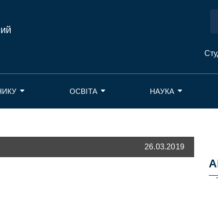
ний
Сту
НИКУ
ОСВІТА
НАУКА
26.03.2019
А