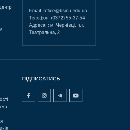
центр
Email:
office@bsmu.edu.ua
Телефон:
(0372) 55-37-54
Адреса: : м. Чернівці, пл.
а
Театральна, 2
ПІДПИСАТИСЬ
ості
рма
ня
иків