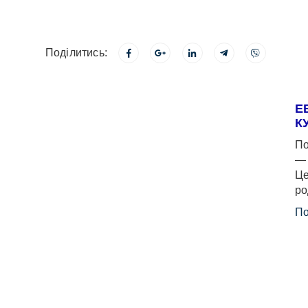
Поділитись:
Е
К
По
— 
Це
ро
По