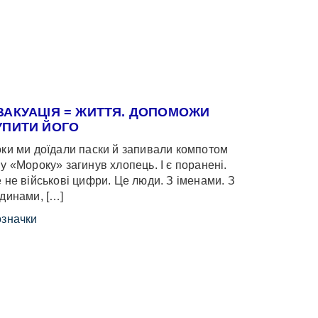
ВАКУАЦІЯ = ЖИТТЯ. ДОПОМОЖИ
УПИТИ ЙОГО
ки ми доїдали паски й запивали компотом
у «Мороку» загинув хлопець. І є поранені.
 не військові цифри. Це люди. З іменами. З
динами, […]
значки