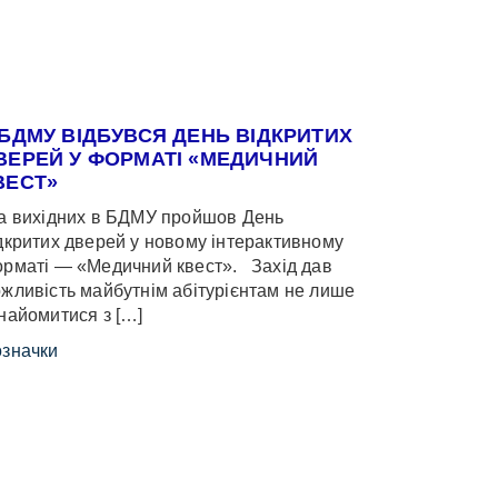
 БДМУ ВІДБУВСЯ ДЕНЬ ВІДКРИТИХ
ВЕРЕЙ У ФОРМАТІ «МЕДИЧНИЙ
ВЕСТ»
 вихідних в БДМУ пройшов День
дкритих дверей у новому інтерактивному
рматі — «Медичний квест». Захід дав
жливість майбутнім абітурієнтам не лише
найомитися з […]
значки