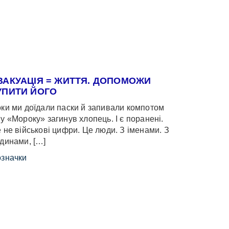
ВАКУАЦІЯ = ЖИТТЯ. ДОПОМОЖИ
УПИТИ ЙОГО
ки ми доїдали паски й запивали компотом
у «Мороку» загинув хлопець. І є поранені.
 не військові цифри. Це люди. З іменами. З
динами, […]
значки