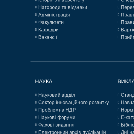
Нагороди та відзнаки
Перел
Адміністрація
Прави
Факультети
Прави
Кафедри
Варті
Вакансії
Прийм
НАУКА
ВИКЛ
Науковий відділ
Станд
Сектор інноваційного розвитку
Навча
Проблемна НДР
Норм
Наукові форуми
E-кат
Фахові видання
Біблі
Електронний архів публікацій
Дні н