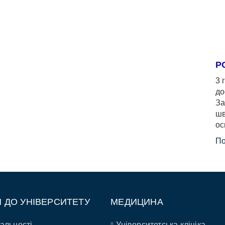
Р
3 
до
За
шв
ос
По
П ДО УНІВЕРСИТЕТУ
МЕДИЦИНА
альності
Університетська клініка