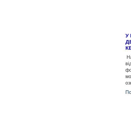
У
Д
К
На
ві
фо
мо
оз
По