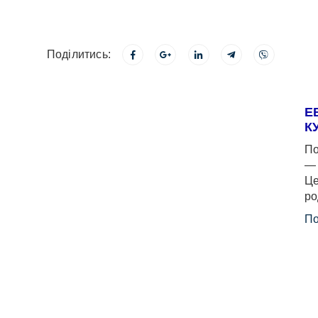
Поділитись:
Е
К
По
— 
Це
ро
По