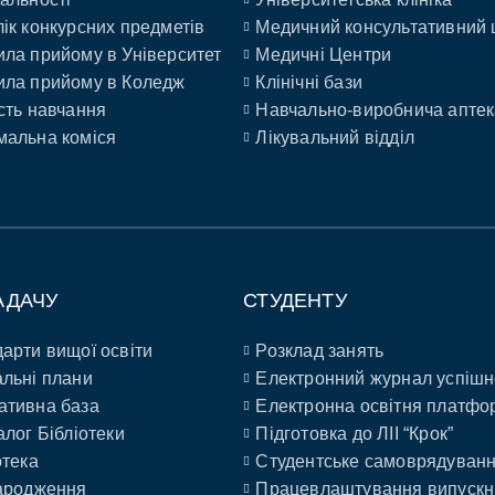
ік конкурсних предметів
Медичний консультативний 
ла прийому в Університет
Медичні Центри
ла прийому в Коледж
Клінічні бази
сть навчання
Навчально-виробнича аптек
альна коміся
Лікувальний відділ
АДАЧУ
СТУДЕНТУ
арти вищої освіти
Розклад занять
льні плани
Електронний журнал успішн
ативна база
Електронна освітня платфо
алог Бібліотеки
Підготовка до ЛІІ “Крок”
отека
Студентське самоврядуван
ародження
Працевлаштування випускн