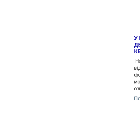
У
Д
К
На
ві
фо
мо
оз
По