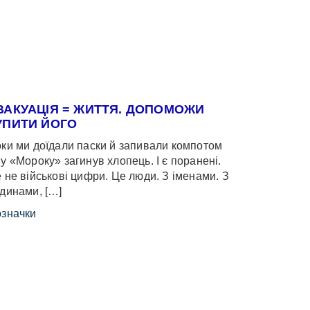
ВАКУАЦІЯ = ЖИТТЯ. ДОПОМОЖИ
УПИТИ ЙОГО
ки ми доїдали паски й запивали компотом
у «Мороку» загинув хлопець. І є поранені.
 не військові цифри. Це люди. З іменами. З
динами, […]
значки