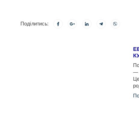
Поділитись:
Е
К
По
— 
Це
ро
По