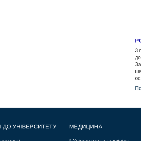
Р
3 
до
За
шв
ос
По
П ДО УНІВЕРСИТЕТУ
МЕДИЦИНА
альності
Університетська клініка