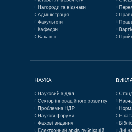
Нагороди та відзнаки
Перел
Адміністрація
Прави
Факультети
Прави
Кафедри
Варті
Вакансії
Прийм
НАУКА
ВИКЛ
Науковий відділ
Станд
Сектор інноваційного розвитку
Навча
Проблемна НДР
Норм
Наукові форуми
E-кат
Фахові видання
Біблі
Електронний архів публікацій
Дні н