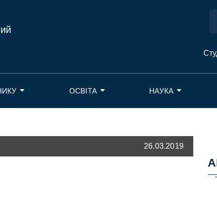
ний
Сту
НИКУ
ОСВІТА
НАУКА
26.03.2019
А