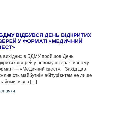
 БДМУ ВІДБУВСЯ ДЕНЬ ВІДКРИТИХ
ВЕРЕЙ У ФОРМАТІ «МЕДИЧНИЙ
ВЕСТ»
 вихідних в БДМУ пройшов День
дкритих дверей у новому інтерактивному
рматі — «Медичний квест». Захід дав
жливість майбутнім абітурієнтам не лише
найомитися з […]
значки