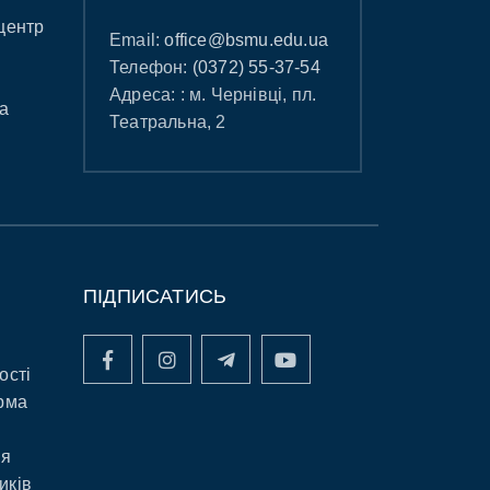
центр
Email:
office@bsmu.edu.ua
Телефон:
(0372) 55-37-54
Адреса: : м. Чернівці, пл.
а
Театральна, 2
ПІДПИСАТИСЬ
ості
рма
ня
иків