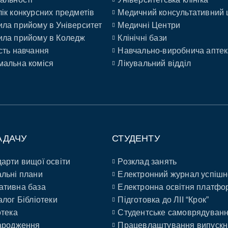
ік конкурсних предметів
Медичний консультативний 
ла прийому в Університет
Медичні Центри
ла прийому в Коледж
Клінічні бази
сть навчання
Навчально-виробнича аптек
альна коміся
Лікувальний відділ
АДАЧУ
СТУДЕНТУ
арти вищої освіти
Розклад занять
льні плани
Електронний журнал успішн
ативна база
Електронна освітня платфо
алог Бібліотеки
Підготовка до ЛІІ “Крок”
отека
Студентське самоврядуван
ародження
Працевлаштування випускн