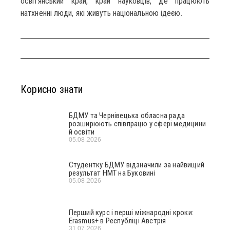
освітянський край, край науковців, де працюють
натхненні люди, які живуть національною ідеєю.
Корисно знати
БДМУ та Чернівецька обласна рада
розширюють співпрацю у сфері медицини
й освіти
05.08.2026
Студентку БДМУ відзначили за найвищий
результат НМТ на Буковині
05.08.2026
Перший курс і перші міжнародні кроки:
Erasmus+ в Республіці Австрія
31.07.2026