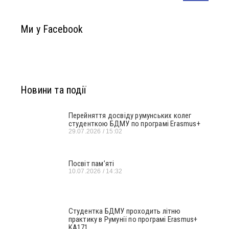
Ми у Facebook
Новини та події
Перейняття досвіду румунських колег
студенткою БДМУ по програмі Erasmus+
29.07.2026
15:02
Посвіт пам’яті
10.07.2026
14:32
Студентка БДМУ проходить літню
практику в Румунії по програмі Erasmus+
KA171