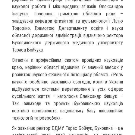
наукової роботи і міжнародних зв’язків Олександра
Іващука, Почесною грамотою обласної ради –
завідувача кафедри фтизіатрії та пульмонології Лілію
Тодоріко, Грамотою Департаменту освіти і науки
обласної державної адміністрації відзначено ректора
Буковинського державного медичного університету
Тараса Бойчука.
Вітаючи з професійним святом провідних науковців
краю, керівник області відзначив їх значний внесок у
розвиток науково-технічного потенціалу області. «Роль
науки є особливо важливою сьогодні, коли в Україні
відбуваються системні перетворення в усіх сферах
суспільного життя, – наголосив Олександр Фищук. –
Так, винаходи та проекти буковинських науковців
постійно поповнюють національну базу інноваційних
технологій та розробок».
Як зазначив ректор БДМУ Тарас Бойчук, Буковина – це