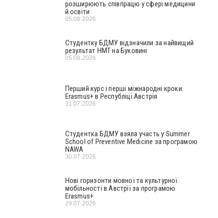
розширюють співпрацю у сфері медицини
й освіти
05.08.2026
Студентку БДМУ відзначили за найвищий
результат НМТ на Буковині
05.08.2026
Перший курс і перші міжнародні кроки:
Erasmus+ в Республіці Австрія
31.07.2026
Студентка БДМУ взяла участь у Summer
School of Preventive Medicine за програмою
NAWA
30.07.2026
Нові горизонти мовної та культурної
мобільності в Австрії за програмою
Erasmus+
29.07.2026