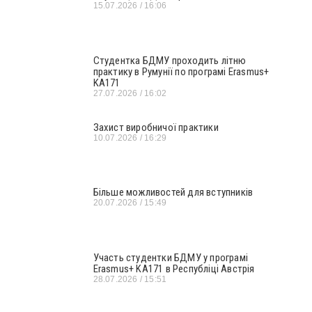
15.07.2026
16:06
Студентка БДМУ проходить літню
практику в Румунії по програмі Erasmus+
KA171
27.07.2026
16:02
Захист виробничої практики
10.07.2026
16:29
Більше можливостей для вступників
20.07.2026
15:49
Участь студентки БДМУ у програмі
Erasmus+ KA171 в Республіці Австрія
28.07.2026
15:51