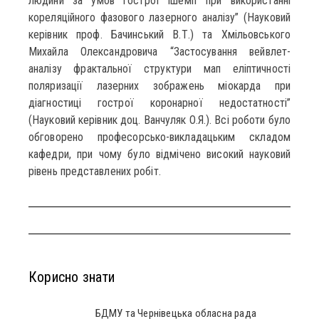
людини за умов гострої ішемії при використанні
кореляційного фазового лазерного аналізу” (Науковий
керівник проф. Бачинський В.Т.) та Хмільовського
Михайла Олександровича “Застосування вейвлет-
аналізу фрактальної структури мап еліптичності
поляризації лазерних зображень міокарда при
діагностиці гострої коронарної недостатності”
(Науковий керівник доц. Ванчуляк О.Я.). Всі роботи було
обговорено професорсько-викладацьким складом
кафедри, при чому було відмічено високий науковий
рівень представлених робіт.
Корисно знати
БДМУ та Чернівецька обласна рада