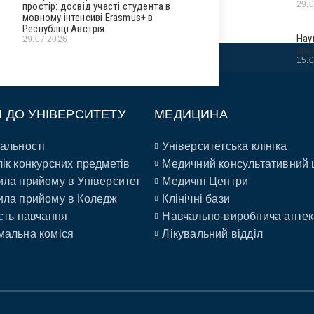
29.
простір: досвід участі студента в
мовному інтенсиві Erasmus+ в
Республіці Австрія
Нау
29.07.2026
зва
15.
П ДО УНІВЕРСИТЕТУ
МЕДИЦИНА
альності
Університетська клініка
ік конкурсних предметів
Медичний консультативний 
ла прийому в Університет
Медичні Центри
ла прийому в Коледж
Клінічні бази
сть навчання
Навчально-виробнича аптек
альна коміся
Лікувальний відділ