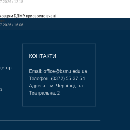
07.2026
12:18
ковцям БДМУ присвоєно вчені
ння
07.2026
16:06
КОНТАКТИ
центр
Email:
office@bsmu.edu.ua
Телефон:
(0372) 55-37-54
Адреса: : м. Чернівці, пл.
а
Театральна, 2