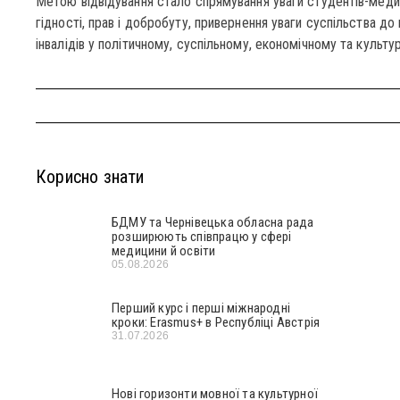
Метою відвідування стало спрямування уваги студентів-медикі
гідності, прав і добробуту, привернення уваги суспільства до 
інвалідів у політичному, суспільному, економічному та культу
Корисно знати
БДМУ та Чернівецька обласна рада
розширюють співпрацю у сфері
медицини й освіти
05.08.2026
Перший курс і перші міжнародні
кроки: Erasmus+ в Республіці Австрія
31.07.2026
Нові горизонти мовної та культурної