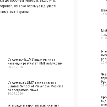
в до проблем інвалідів, захисту їх
переваг, які воно отримує від участі
Шан
рному житті країни.
15.
Май
тіл
20.
Інт
мож
роз
Студентку БДМУ відзначили за
15.
найвищий результат НМТ на Буковині
05.08.2026
Чле
пер
Рум
Студентка БДМУ взяла участь у
27.
Summer School of Preventive Medicine
за програмою NAWA
30.07.2026
Про
вид
при
Інтеграція в європейський освітній