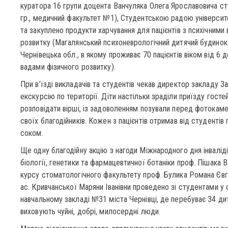
куратора 16 групи доцента Ванчуляка Олега Ярославовича студ
гр., медичний факультет №1), Студентською радою університ
та закуплено продукти харчування для пацієнтів з психічними
розвитку (Магалянський психоневрологічний дитячий будинок-
Чернівецька обл., в якому проживає 70 пацієнтів віком від 6 д
вадами фізичного розвитку).
При в’їзді викладачів та студентів чекав директор закладу З
екскурсію по території. Діти настільки зраділи приїзду гостей
розповідати вірші, із задоволенням позували перед фотокам
своїх благодійників. Кожен з пацієнтів отримав від студентів
соком.
Ще одну благодійну акцію з нагоди Міжнародного дня інвалідів
біології, генетики та фармацевтичної ботаніки проф. Пішака В
курсу стоматологічного факультету проф. Булика Романа Євг
ас. Кривчанської Маряни Іванівни проведено зі студентами у
навчальному закладі №31 міста Чернівці, де перебуває 34 дит
виховують чуйні, добрі, милосердні люди.