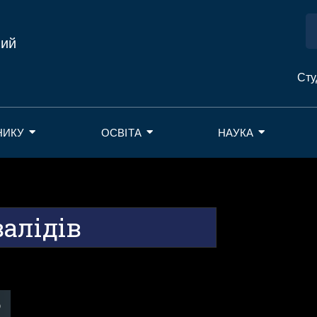
ний
Сту
НИКУ
ОСВІТА
НАУКА
алідів