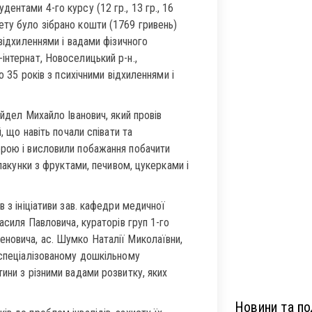
ентами 4-го курсу (12 гр., 13 гр., 16
ету було зібрано кошти (1769 гривень)
 відхиленнями і вадами фізичного
інтернат, Новоселицький р-н.,
о 35 років з психічними відхиленнями і
айдел Михайло Іванович, який провів
, що навіть почали співати та
ерою і висловили побажання побачити
 пакунки з фруктами, печивом, цукерками і
 з ініціативи зав. кафедри медичної
асиля Павловича, кураторів груп 1-го
еновича, ас. Шумко Наталії Миколаївни,
 спеціалізованому дошкільному
ини з різними вадами розвитку, яких
Новини та под