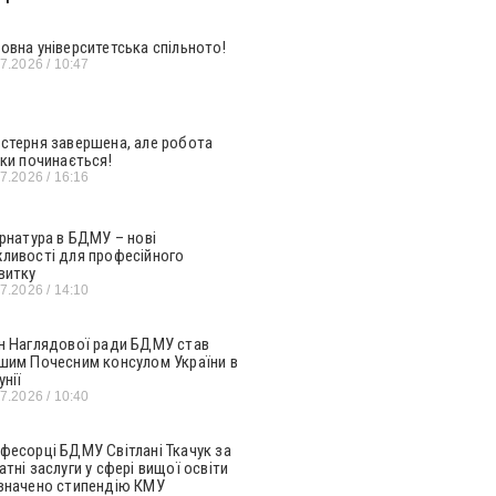
овна університетська спільното!
07.2026
10:47
стерня завершена, але робота
ьки починається!
07.2026
16:16
ернатура в БДМУ – нові
ливості для професійного
витку
07.2026
14:10
н Наглядової ради БДМУ став
шим Почесним консулом України в
унії
07.2026
10:40
фесорці БДМУ Світлані Ткачук за
атні заслуги у сфері вищої освіти
значено стипендію КМУ