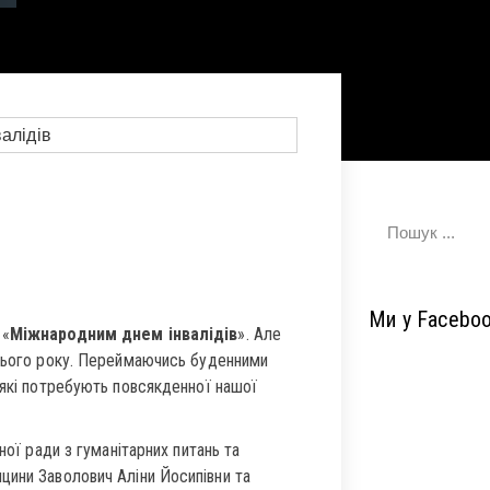
Ми у Facebo
 «
Міжнародним днем інвалідів
». Але
всього року. Переймаючись буденними
 які потребують повсякденної нашої
ної ради з гуманітарних питань та
цини Заволович Аліни Йосипівни та