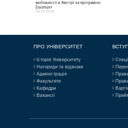
мобільності в Австрії за програмою
Erasmus+
29.07.2026
ПРО УНІВЕРСИТЕТ
ВСТУ
Історія Університету
Спеці
Нагороди та відзнаки
Перел
Адміністрація
Прави
Факультети
Прави
Кафедри
Варті
Вакансії
Прийм