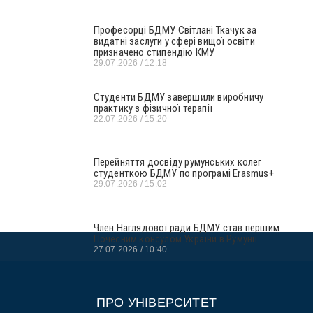
Професорці БДМУ Світлані Ткачук за
видатні заслуги у сфері вищої освіти
призначено стипендію КМУ
29.07.2026
12:18
Студенти БДМУ завершили виробничу
практику з фізичної терапії
22.07.2026
15:20
Перейняття досвіду румунських колег
студенткою БДМУ по програмі Erasmus+
29.07.2026
15:02
Член Наглядової ради БДМУ став першим
Почесним консулом України в Румунії
27.07.2026
10:40
ПРО УНІВЕРСИТЕТ