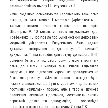
та професійних хвороб відвідали Чернівецьку
загальноосвітню школу І-ІІІ ступенів №11.
«Між людиною освіченою та неосвіченою така сама
різниця, як між живою і мертвою (Арістотель)» –
такими словами почалася лекція для школярів.
Школярам 9, 10 класів, а також випускникам доц.
Трефаненко І.В. розповіла про Буковинський державний
медичний університет. Випускникам була надана
детальна інформація щодо вступної кампанії,
документації, яка потрібна для вступу до нашого ВНЗ,
оскільки багато з них цього року планують вступати
саме до БДМУ. Школярів 9-10 класів зацікавила
інформація про підготовчі курси, які проводяться на
базі університету. «Метою нашого заходу було
показати школярам, що бути студентом – це не тільки
постійний навчальний процес, але і творча, наукова
реалізація, активний відпочинок, можливість знайти
справжніх друзів та однодумців», – розповідає
організатор заходу асистент кафедри Дудка Т.В.