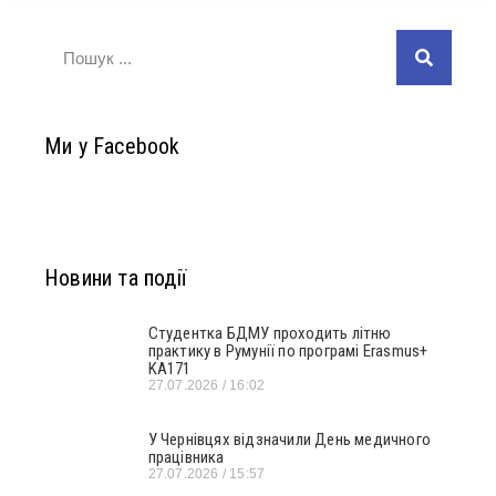
Ми у Facebook
Новини та події
Студентка БДМУ проходить літню
практику в Румунії по програмі Erasmus+
KA171
27.07.2026
16:02
У Чернівцях відзначили День медичного
працівника
27.07.2026
15:57