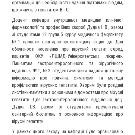
організацій до необхідності надання підтримки людям,
що живуть з гепатитом В і С.
Доцент кафедри внутрішньої медицини клінічної
фармакології та професійних хвороб Дудка І. В., разом
зі студентами 12 групи 5 курсу медичного факультету
№1 провели санітарно-просвітницьку акцію до Дня
обізнаності населення про вірусний гепатит серед
пацієнтів ОКУ «ЛШМД-Університетська лікарня».
Пацієнтам гастроентерологічного та хірургічного
відділень №1, №2 студенти-медики надали детальну
інформацію про причини, симптоми та методи
профілактики вірусних гепатитів. Хворим були роздані
листівки-пам’ятки з основними відомостями про вірусні
гепатити. Для гастроентерологічного відділення доц.
Дудка І.В. разом зі студентами презентували
санітарний бюлетень з основною інформацією про
вірусні гепатити.
У рамках цього заходу на кафедрі було організовано