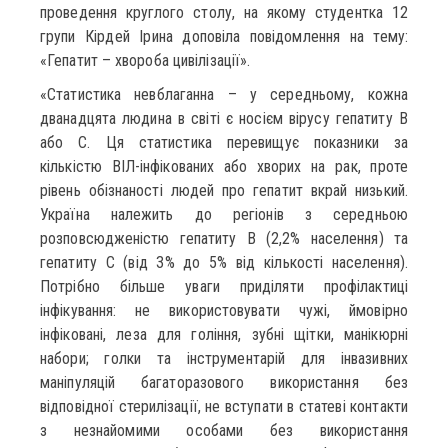
проведення круглого столу, на якому студентка 12
групи Кірдей Ірина доповіла повідомлення на тему:
«Гепатит – хвороба цивілізації».
«Статистика невблаганна – у середньому, кожна
дванадцята людина в світі є носієм вірусу гепатиту В
або C. Ця статистика перевищує показники за
кількістю ВІЛ-інфікованих або хворих на рак, проте
рівень обізнаності людей про гепатит вкрай низький.
Україна належить до регіонів з середньою
розповсюдженістю гепатиту В (2,2% населення) та
гепатиту С (від 3% до 5% від кількості населення).
Потрібно більше уваги приділяти профілактиці
інфікування: не використовувати чужі, ймовірно
інфіковані, леза для гоління, зубні щітки, манікюрні
набори; голки та інструментарій для інвазивних
маніпуляцій багаторазового використання без
відповідної стерилізації, не вступати в статеві контакти
з незнайомими особами без використання