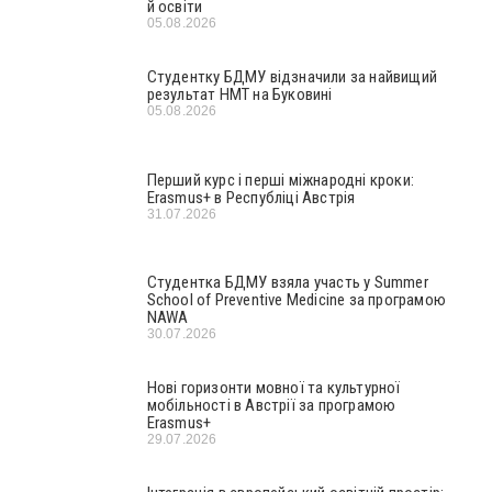
й освіти
05.08.2026
Студентку БДМУ відзначили за найвищий
результат НМТ на Буковині
05.08.2026
Перший курс і перші міжнародні кроки:
Erasmus+ в Республіці Австрія
31.07.2026
Студентка БДМУ взяла участь у Summer
School of Preventive Medicine за програмою
NAWA
30.07.2026
Нові горизонти мовної та культурної
мобільності в Австрії за програмою
Erasmus+
29.07.2026