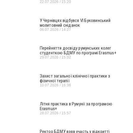
22.07.2026
15:20
У Чернівцях відбувся VI Буковинський
молитовний сніданок
06.07.2026
14:27
Перейняття досвіду румунських колег
студенткою БДМУ по програмі Erasmus+
29.07.2026
15:02
Захист загальної клінічної практики з
фізичної терапії
10.07.2026
16:36
Літня практика в Румунії за програмою
Erasmus+
28.07.2026
15:57
Ректор БДМУ взяв участь у відкритті