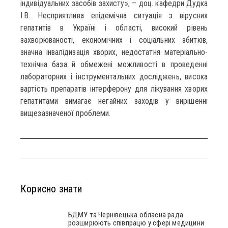
індивідуальних засобів захисту», – доц. кафедри Дудка
І.В. Несприятлива епідемічна ситуація з вірусних
гепатитів в Україні і області, високий рівень
захворюваності, економічних і соціальних збитків,
значна інвалідизація хворих, недостатня матеріально-
технічна база й обмежені можливості в проведенні
лабораторних і інструментальних досліджень, висока
вартість препаратів інтерферону для лікування хворих
гепатитами вимагає негайних заходів у вирішенні
вищезазначеної проблеми.
Корисно знати
БДМУ та Чернівецька обласна рада
розширюють співпрацю у сфері медицини