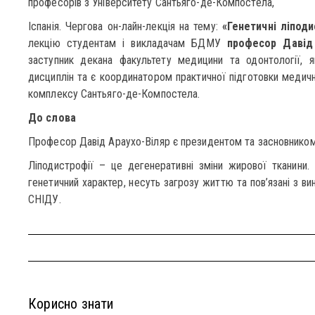
професорів з Університету Сантьяго-де-Компостела,
Іспанія. Чергова он-лайн-лекція на тему:
«Генетичні ліподи
лекцію студентам і викладачам БДМУ
професор Давід 
заступник декана факультету медицини та одонтології, як
дисциплін та є координатором практичної підготовки медични
комплексу Сантьяго-де-Компостела.
До слова
Професор Давід Араухо-Віляр є президентом та засновником А
Ліподистрофії – це дегенеративні зміни жирової тканини.
генетичний характер, несуть загрозу життю та пов’язані з ви
СНІДУ.
Корисно знати