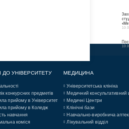
Зах
сту
«Ме
10.
Пос
10.
П ДО УНІВЕРСИТЕТУ
МЕДИЦИНА
альності
Університетська клініка
ік конкурсних предметів
Медичний консультативний 
ла прийому в Університет
Медичні Центри
ла прийому в Коледж
Клінічні бази
сть навчання
Навчально-виробнича аптек
альна коміся
Лікувальний відділ