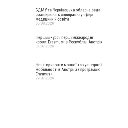
БДМУ та Чернівецька обласна рада
розширюють співпрацю у сфері
медицини й освіти
05.08.2026
Перший курс і перші міжнародні
кроки: Erasmus+ в Республіці Австрія
31.07.2026
Нові горизонти мовної та культурної
мобільності в Австрії за програмою
Erasmus+
29.07.2026