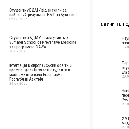
Студентку БДМУ відзначили за
найвищий результат НМТ на Буковині
05.08.2026
Новини та под
Студентка БДМУ взяла участь у
Нау
Summer School of Preventive Medicine
зва
за програмою NAWA
15.
30.07.2026
Пер
Інтеграція в європейський освітній
сту
простір: досвід участі студента в
Era
мовному інтенсиві Erasmus+ в
29.
Республіці Австрія
29.07.2026
Чле
пер
Рум
27.
У Ч
мед
27.