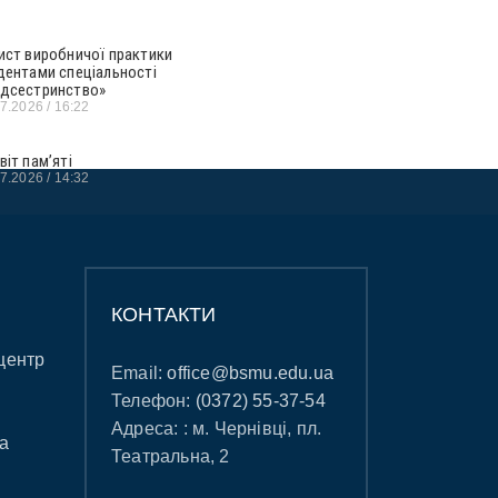
ист виробничої практики
дентами спеціальності
дсестринство»
07.2026
16:22
віт пам’яті
07.2026
14:32
КОНТАКТИ
центр
Email:
office@bsmu.edu.ua
Телефон:
(0372) 55-37-54
Адреса: : м. Чернівці, пл.
а
Театральна, 2