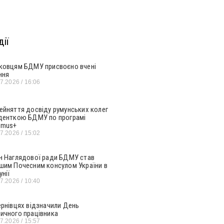
ії
ковцям БДМУ присвоєно вчені
ння
07.2026
16:06
ейняття досвіду румунських колег
денткою БДМУ по програмі
smus+
07.2026
15:02
н Наглядової ради БДМУ став
шим Почесним консулом України в
унії
07.2026
10:40
ернівцях відзначили День
ичного працівника
07.2026
15:57