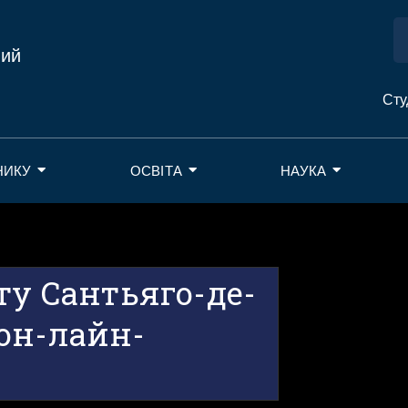
ний
Сту
НИКУ
ОСВІТА
НАУКА
ту Сантьяго-де-
он-лайн-