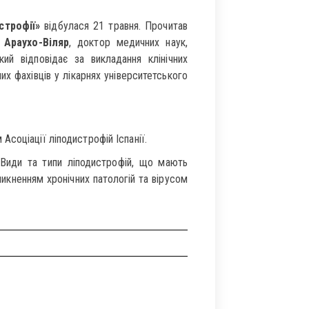
строфії»
відбулася 21 травня. Прочитав
Араухо-Віляр
, доктор медичних наук,
ий відповідає за викладання клінічних
х фахівців у лікарнях університетського
соціації ліподистрофій Іспанії.
 Види та типи ліподистрофій, що мають
никненням хронічних патологій та вірусом