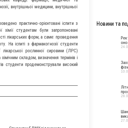
озії, внутрішньої медицини, внутрішньої
Новини та под
оведено практично-орієнтовані іспити з
ї хімії студентам були запропоновані
сті лікарських форм, а саме: проведення
Рек
оно
тоту. На іспиті з фармакогнозії студенти
24.
ї лікарської рослинної сировини (ЛРС)
 хімічним складом, визначення термінів і
Зах
итів студенти продемонстрували високий
фіз
10.
Літ
про
28.
Шан
вик
27.