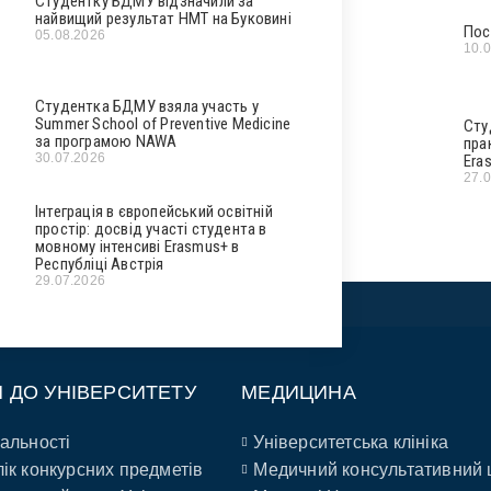
Студентку БДМУ відзначили за
найвищий результат НМТ на Буковині
Пос
05.08.2026
10.
Студентка БДМУ взяла участь у
Summer School of Preventive Medicine
Сту
за програмою NAWA
пра
30.07.2026
Era
27.
Інтеграція в європейський освітній
простір: досвід участі студента в
мовному інтенсиві Erasmus+ в
Республіці Австрія
29.07.2026
П ДО УНІВЕРСИТЕТУ
МЕДИЦИНА
альності
Університетська клініка
ік конкурсних предметів
Медичний консультативний 