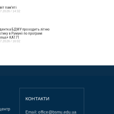
віт пам’яті
07.2026
14:32
дентка БДМУ проходить літню
ктику в Румунії по програмі
smus+ KA171
07.2026
16:02
КОНТАКТИ
центр
Email:
office@bsmu.edu.ua