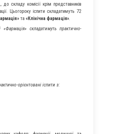
, до складу комісії крім представників
ації. Цьогороку іспити складатимуть 72
армація»
та
«Клінічна фармація»
.
і «Фармація» складатимуть практично-
актично-орієнтовані іспити з:
скових кафедр: фармації, медичної та