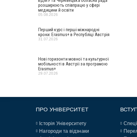
БДМУ та Чернівецька обласна рада
розширюють співпрацю у сфері
медицини й освіти
05.08.2026
Перший курс і перші міжнародні
кроки: Erasmus+ в Республіці Австрія
31.07.2026
Нові горизонти мовної та культурної
мобільності в Австрії за програмою
Erasmus+
29.07.2026
ПРО УНІВЕРСИТЕТ
ВСТУ
Історія Університету
Спеці
Нагороди та відзнаки
Перел