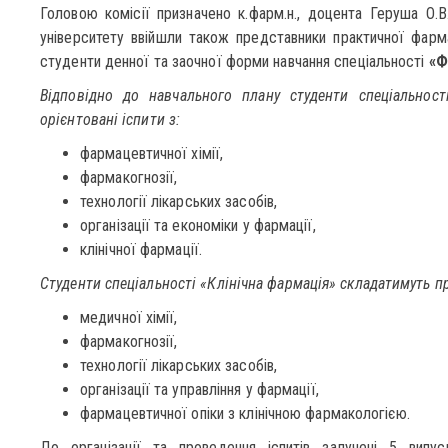
Головою комісії призначено к.фарм.н., доцента Геруша О.В.
університету ввійшли також представники практичної фарм
студенти денної та заочної форми навчання спеціальності
«Ф
Відповідно до навчального плану студенти спеціальност
орієнтовані іспити з:
фармацевтичної хімії,
фармакогнозії,
технології лікарських засобів,
організації та економіки у фармації,
клінічної фармації.
Студенти спеціальності «Клінічна фармація» складатимуть пр
медичної хімії,
фармакогнозії,
технології лікарських засобів,
організації та управління у фармації,
фармацевтичної опіки з клінічною фармакологією.
До організації та проведення іспитів залучені 5 випу