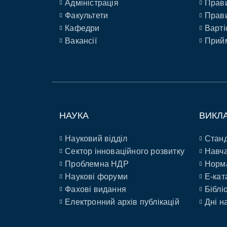
Адміністрація
Прави
Факультети
Прави
Кафедри
Варті
Вакансії
Прийм
НАУКА
ВИКЛ
Науковий відділ
Станд
Сектор інноваційного розвитку
Навча
Проблемна НДР
Норм
Наукові форуми
E-кат
Фахові видання
Біблі
Електронний архів публікацій
Дні н