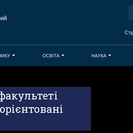
ний
Сту
НИКУ
ОСВІТА
НАУКА
факультеті
орієнтовані