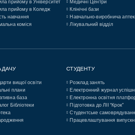
ла прийому в Університет
Медичні Центри
ла прийому в Коледж
Клінічні бази
сть навчання
Навчально-виробнича аптек
альна коміся
Лікувальний відділ
АДАЧУ
СТУДЕНТУ
арти вищої освіти
Розклад занять
льні плани
Електронний журнал успішн
ативна база
Електронна освітня платфо
алог Бібліотеки
Підготовка до ЛІІ “Крок”
отека
Студентське самоврядуван
ародження
Працевлаштування випускн