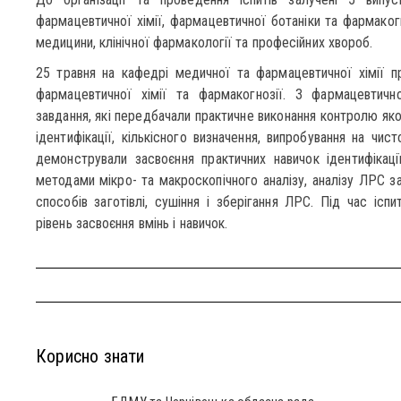
фармацевтичної хімії, фармацевтичної ботаніки та фармакогн
медицини, клінічної фармакології та професійних хвороб.
25 травня на кафедрі медичної та фармацевтичної хімії пр
фармацевтичної хімії та фармакогнозії. З фармацевтично
завдання, які передбачали практичне виконання контролю яко
ідентифікації, кількісного визначення, випробування на чис
демонстрували засвоєння практичних навичок ідентифікаці
методами мікро- та макроскопічного аналізу, аналізу ЛРС за
способів заготівлі, сушіння і зберігання ЛРС. Під час ісп
рівень засвоєння вмінь і навичок.
Корисно знати