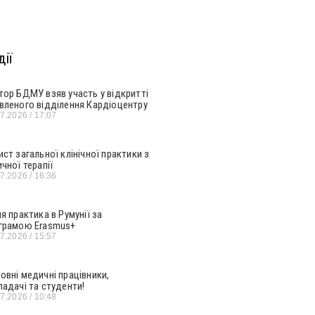
ії
тор БДМУ взяв участь у відкритті
вленого відділення Кардіоцентру
07.2026
17:07
ист загальної клінічної практики з
ичної терапії
07.2026
16:36
ня практика в Румунії за
грамою Erasmus+
07.2026
15:57
овні медичні працівники,
ладачі та студенти!
07.2026
10:48