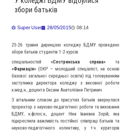
У коледжі БДМУ відбулися
збори батьків
Super User
28/05/2015
08:14
25-26 травня дирекцією коледжу БДМУ проведено
збори батьків студентів 1-2 курсів
спеціальностей
«Сестринська справа»
та
«Фармація
»
(ОКР – молодший спеціаліст, на основі
базової загальної середньої освіти) під головуванням
заступника директора коледжу з виховної роботи
к.мед.н., доцента Оксани Анатоліївни Петринич.
З вітальним словом до присутніх батьків звернулася
проректор з науково-педагогічної роботи та виховання
БДМУ, к.філос.н., доцент Ніна Іванівна Зорій, яка
підкреслила важливість постійної співпраці батьків та
науково-педагогічного колективу, у т.ч. кураторів