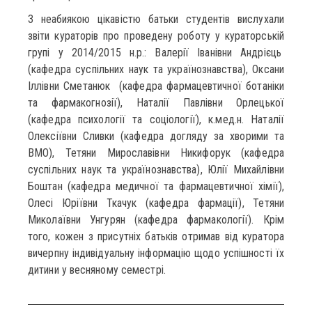
З неабиякою цікавістю батьки студентів вислухали
звіти кураторів про проведену роботу у кураторській
групі у 2014/2015 н.р.: Валерії Іванівни Андрієць
(кафедра суспільних наук та українознавства), Оксани
Іллівни Сметанюк (кафедра фармацевтичної ботаніки
та фармакогнозії), Наталії Павлівни Орлецької
(кафедра психології та соціології), к.мед.н. Наталії
Олексіївни Сливки (кафедра догляду за хворими та
ВМО), Тетяни Мирославівни Никифорук (кафедра
суспільних наук та українознавства), Юлії Михайлівни
Боштан (кафедра медичної та фармацевтичної хімії),
Олесі Юріївни Ткачук (кафедра фармації), Тетяни
Миколаївни Унгурян (кафедра фармакології). Крім
того, кожен з присутніх батьків отримав від куратора
вичерпну індивідуальну інформацію щодо успішності їх
дитини у весняному семестрі.