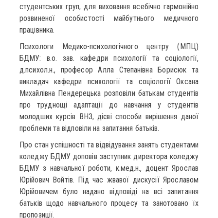
студентських груп, для виховання всебічно гармонійно
розвиненої особистості майбутнього медичного
працівника.
Психологи Медико-психологічного центру (МПЦ)
БДМУ: в.о. зав. кафедри психології та соціології,
д.психол.н., професор Алла Степанівна Борисюк та
викладач кафедри психології та соціології Оксана
Михайлівна Пендерецька розповіли батькам студентів
про труднощі адаптації до навчання у студентів
молодших курсів ВНЗ, дієві способи вирішення даної
проблеми та відповіли на запитання батьків.
Про стан успішності та відвідування занять студентами
коледжу БДМУ доповів заступник директора коледжу
БДМУ з навчальної роботи, к.мед.н., доцент Ярослав
Юрійович Войтів. Під час жвавої дискусії Ярославом
Юрійовичем було надано відповіді на всі запитання
батьків щодо навчального процесу та занотовано їх
пропозиції.