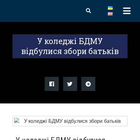
У коледжі БДМУ
відбулися збори батьків