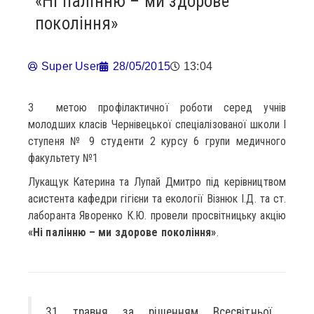
«Ні палінню – ми здорове
покоління»
Super User
28/05/2015
13:04
З метою профілактичної роботи серед учнів
молодших класів Чернівецької спеціалізованої школи І
ступеня № 9 студенти 2 курсу 6 групи медичного
факультету №1
Лукащук Катерина та Лупай Дмитро під керівництвом
асистента кафедри гігієни та екології Візнюк І.Д. та ст.
лаборанта Яворенко К.Ю. провели просвітницьку акцію
«Ні палінню – ми здорове покоління
»
.
31 травня за рішенням Всесвітньої