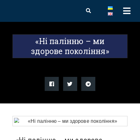
«Ні палінню – ми
здорове покоління»