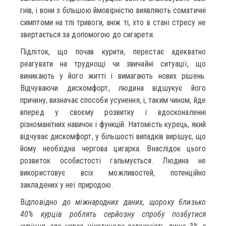
гнів, і вони з більшою ймовірністю виявляють соматичні
симптоми на тлі тривоги, аніж ті, хто в стані стресу не
звертається за допомогою до сигарети.
Підліток, що почав курити, перестає адекватно
реагувати на труднощі чи звичайні ситуації, що
виникають у його житті і вимагають нових рішень.
Відчуваючи дискомфорт, людина відшукує його
причину, визначає способи усунення, і, таким чином, йде
вперед у своєму розвитку і вдосконаленні
різноманітних навичок і функцій. Натомість курець, який
відчуває дискомфорт, у більшості випадків вирішує, що
йому необхідна чергова цигарка. Внаслідок цього
розвиток особистості гальмується. Людина не
використовує всіх можливостей, потенційно
закладених у неї природою.
В
ідповідно до міжнародних даних, щороку близько
40% курців роблять серйозну спробу позбутися