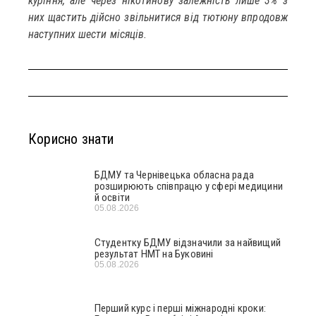
куріння, але через нікотинову залежність лише 3% з
них щастить дійсно звільнитися від тютюну впродовж
наступних шести місяців.
Корисно знати
БДМУ та Чернівецька обласна рада
розширюють співпрацю у сфері медицини
й освіти
05.08.2026
Студентку БДМУ відзначили за найвищий
результат НМТ на Буковині
05.08.2026
Перший курс і перші міжнародні кроки: