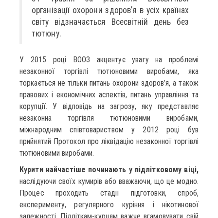
організації охорони здоров’я в усіх країнах
світу відзначається Всесвітній день без
тютюну.
У 2015 році ВООЗ акцентує увагу на проблемі
незаконної торгівлі тютюновими виробами, яка
торкається не тільки питань охорони здоров’я, а також
правових і економічних аспектів, питань управління та
корупції. У відповідь на загрозу, яку представляє
незаконна торгівля тютюновими виробами,
міжнародним співтовариством у 2012 році був
прийнятий Протокол про ліквідацію незаконної торгівлі
тютюновими виробами.
Курити найчастіше починають у підлітковому віці,
наслідуючи своїх кумирів або вважаючи, що це модно.
Процес проходить стадії підготовки, спроб,
експерименту, регулярного куріння і нікотинової
залежності. Підліткам-курцям важче вгамовувати свій