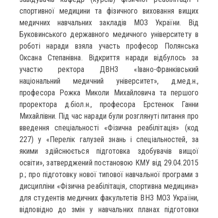
спортивної медицини та фізичного виховання вищих
медичних навчальних закладів МОЗ України. Від
Буковинського державного медичного університету в
роботі наради взяла участь професор Полянська
Оксана Степанівна. Відкриття наради відбулось за
участю ректора ДВНЗ «Івано-Франківський
національний медичний університет», д.мед.н.,
професора Рожка Миколи Михайловича та першого
проректора д.біол.н., професора Ерстенюк Ганни
Михайлівни. Під час наради були розглянуті питання про
введення спеціальності «Фізична реабілітація» (код
227) у «Перелік галузей знань і спеціальностей, за
якими здійснюється підготовка здобувачів вищої
освіти», затверджений постановою КМУ від 29.04.2015
р.; про підготовку нової типової навчальної програми з
дисципліни «Фізична реабілітація, спортивна медицина»
для студентів медичних факультетів ВНЗ МОЗ України,
відповідно до змін у навчальних планах підготовки