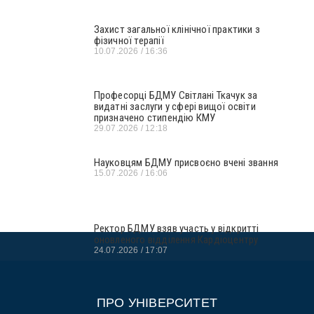
Захист загальної клінічної практики з
фізичної терапії
10.07.2026
16:36
Професорці БДМУ Світлані Ткачук за
видатні заслуги у сфері вищої освіти
призначено стипендію КМУ
29.07.2026
12:18
Науковцям БДМУ присвоєно вчені звання
15.07.2026
16:06
Ректор БДМУ взяв участь у відкритті
оновленого відділення Кардіоцентру
24.07.2026
17:07
ПРО УНІВЕРСИТЕТ