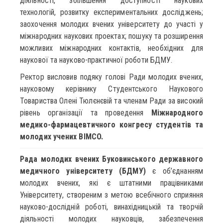
діяльності, збільшення доступності наукових
технологій, розвитку експериментальних досліджень;
заохочення молодих вчених університету до участі у
міжнародних наукових проектах; пошуку та розширення
можливих міжнародних контактів, необхідних для
наукової та науково-практичної роботи БДМУ.
Ректор висловив подяку голові Ради молодих вчених,
науковому керівнику Студентського Наукового
Товариства Олені Тюлєнєвій та членам Ради за високий
рівень організації та проведення
Міжнародного
медико-фармацевтичного конгресу студентів та
молодих учених BIMCO.
Рада молодих вчених Буковинського державного
медичного університету (БДМУ)
є об’єднанням
молодих вчених, які є штатними працівниками
Університету, створеним з метою всебічного сприяння
науково-дослідній роботі, винахідницькій та творчій
діяльності молодих науковців, забезпечення