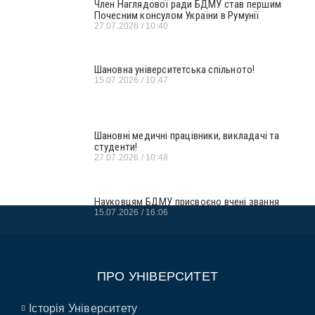
Член Наглядової ради БДМУ став першим
Почесним консулом України в Румунії
27.07.2026
10:40
Шановна університетська спільното!
15.07.2026
10:47
Шановні медичні працівники, викладачі та
студенти!
27.07.2026
10:48
Науковцям БДМУ присвоєно вчені звання
15.07.2026
16:06
ПРО УНІВЕРСИТЕТ
Історія Університету