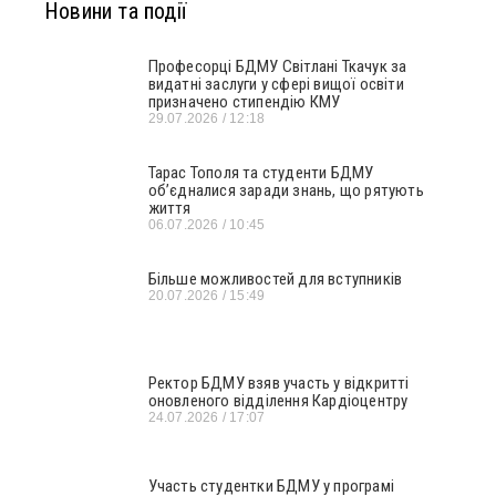
Новини та події
Професорці БДМУ Світлані Ткачук за
видатні заслуги у сфері вищої освіти
призначено стипендію КМУ
29.07.2026
12:18
Тарас Тополя та студенти БДМУ
об’єдналися заради знань, що рятують
життя
06.07.2026
10:45
Більше можливостей для вступників
20.07.2026
15:49
Ректор БДМУ взяв участь у відкритті
оновленого відділення Кардіоцентру
24.07.2026
17:07
Участь студентки БДМУ у програмі