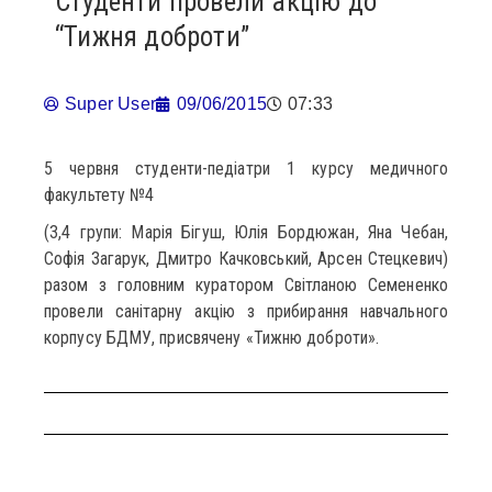
Студенти провели акцію до
“Тижня доброти”
Super User
09/06/2015
07:33
5 червня студенти-педіатри 1 курсу медичного
факультету №4
(3,4 групи: Марія Бігуш, Юлія Бордюжан, Яна Чебан,
Софія Загарук, Дмитро Качковський, Арсен Стецкевич)
разом з головним куратором Світланою Семененко
провели санітарну акцію з прибирання навчального
корпусу БДМУ, присвячену «Тижню доброти».