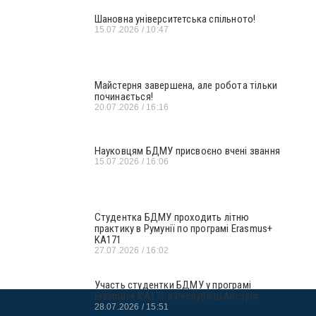
Шановна університетська спільното!
15.07.2026
10:47
Майстерня завершена, але робота тільки
починається!
20.07.2026
16:16
Науковцям БДМУ присвоєно вчені звання
15.07.2026
16:06
Студентка БДМУ проходить літню
практику в Румунії по програмі Erasmus+
KA171
27.07.2026
16:02
Участь студентки БДМУ у програмі
Erasmus+ KA171 в Республіці Австрія
28.07.2026
15:51