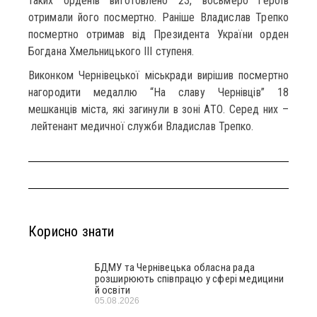
таких орденів виготовлено 23, восьмеро героїв
отримали його посмертно. Раніше Владислав Трепко
посмертно отримав від Президента України орден
Богдана Хмельницького ІІІ ступеня.
Виконком Чернівецької міськради вирішив посмертно
нагородити медаллю “На славу Чернівців” 18
мешканців міста, які загинули в зоні АТО. Серед них –
лейтенант медичної служби Владислав Трепко.
Корисно знати
БДМУ та Чернівецька обласна рада
розширюють співпрацю у сфері медицини
й освіти
05.08.2026