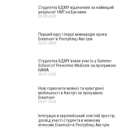
Студентку БДМУ відзначили за найвищий
результат НМТ на Буковині
05.08.2026
Перший курс і перші міжнародні кроки:
Erasmus+ в Республіці Австрія
31.07.2026
Студентка БДМУ взяла участь у Summer
School of Preventive Medicine за програмою
NAWA
30.07.2026
Нові горизонти мовної та культурної
мобільності в Австрії за програмою
Erasmus+
29.07.2026
Інтеграція в європейський освітній простір:
досвід участі студента в мовному
інтенсиві Erasmus+ в Республіці Австрія