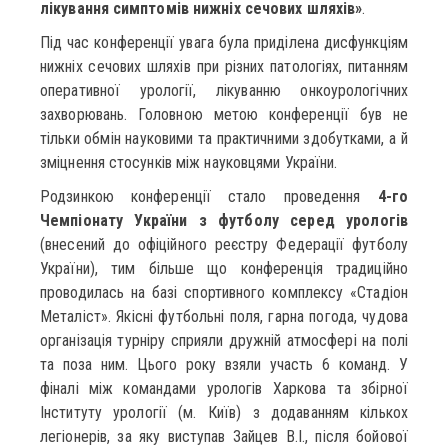
лікування симптомів нижніх сечових шляхів»
.
Під час конференції увага була приділена дисфункціям
нижніх сечових шляхів при різних патологіях, питанням
оперативної урології, лікуванню онкоурологічних
захворювань. Головною метою конференції був не
тільки обмін науковими та практичними здобутками, а й
зміцнення стосунків між науковцями України.
Родзинкою конференції стало проведення
4-го
Чемпіонату України з футболу серед урологів
(внесений до офіційного реєстру Федерації футболу
України), тим більше що конференція традиційно
проводилась на базі спортивного комплексу «Стадіон
Металіст». Якісні футбольні поля, гарна погода, чудова
організація турніру сприяли дружній атмосфері на полі
та поза ним. Цього року взяли участь 6 команд. У
фіналі між командами урологів Харкова та збірної
Інституту урології (м. Київ) з додаванням кількох
легіонерів, за яку виступав Зайцев В.І., після бойової