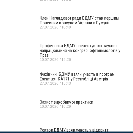
Член Наглядової ради БДМУ став першим
Почесним консулом України в Румунії
27.07.2026
10:40
Професорка БДМУ презентувала наукові
напрацювання на конгресі офтальмологів у
Празі
10.07.2026
12:26
Фахівчині БДМУ взяли участь в програмі
Erasmus+ KA171 у Республіці Австрія
27.07.2026
15:43
Захист виробничої практики
10.07.2026
16:29
Ректор БДМУ взяв участь у відкритті