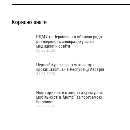
Корисно знати
БДМУ та Чернівецька обласна рада
розширюють співпрацю у сфері
медицини й освіти
05.08.2026
Перший курс і перші міжнародні
кроки: Erasmus+ в Республіці Австрія
31.07.2026
Нові горизонти мовної та культурної
мобільності в Австрії за програмою
Erasmus+
29.07.2026