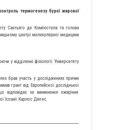
контроль термогенезу бурої жирової
ету Сантьяго де Компостела та голова
дницькому центрі молекулярної медицини
чи у відділенні фізіології Університету
опез брав участь у дослідженнях причин
имав грант від Европейскої досліднької
о відповідає за виникнення ожиріння.
ої Іспанії Карлос Діегес.