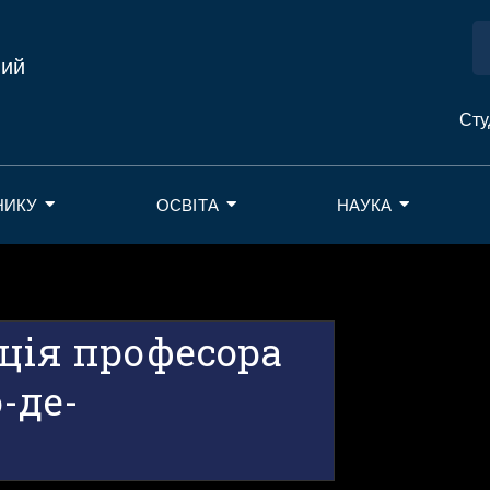
ний
Сту
НИКУ
ОСВІТА
НАУКА
ція професора
-де-