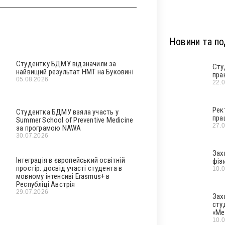
Новини та под
Студентку БДМУ відзначили за
Сту
найвищий результат НМТ на Буковині
пра
05.08.2026
22.
Рек
Студентка БДМУ взяла участь у
пра
Summer School of Preventive Medicine
27.
за програмою NAWA
30.07.2026
Зах
Інтеграція в європейський освітній
фіз
простір: досвід участі студента в
10.
мовному інтенсиві Erasmus+ в
Республіці Австрія
29.07.2026
Зах
сту
«Ме
10.