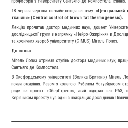
професорів з Університету Сантьяго-де-Компостела, Іспанія.
18 червня чергова он-лайн-лекція на тему:
«Центральний 
тканини» (Central control of brown fat thermogenesis).
Лекцію прочитав доктор медичних наук, доцент Університ
дослідницької групи з напрямку «Нейро-Ожиріння» в Дослі
та хронічних хвороб університету (CIMUS) Мігель Лопез.
До слова
Мігель Лопез отримав ступінь доктора медичних наук, працюю
Сантьяго де Компостела.
В Оксфордському університеті (Велика Британія) Мігель Л
появи ожиріння. Разом з колегою Рубеном Ногуейрасом отр
ради за проект «ОберСтресс», який відкрив ген P53, щ
Керівником проекту був один з найкращих дослідників Північн