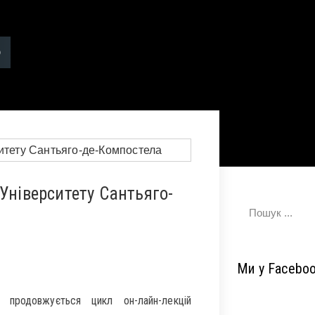
Університету Сантьяго-
Ми у Facebo
 продовжується цикл он-лайн-лекцій