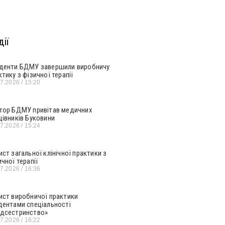
ії
денти БДМУ завершили виробничу
ктику з фізичної терапії
07.2026
15:20
тор БДМУ привітав медичних
цівників Буковини
07.2026
15:24
ист загальної клінічної практики з
ичної терапії
07.2026
16:36
ист виробничої практики
дентами спеціальності
дсестринство»
07.2026
16:22