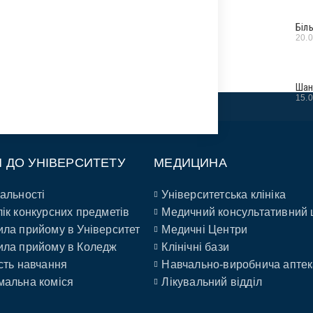
Біл
20.
Шан
15.
П ДО УНІВЕРСИТЕТУ
МЕДИЦИНА
альності
Університетська клініка
ік конкурсних предметів
Медичний консультативний 
ла прийому в Університет
Медичні Центри
ла прийому в Коледж
Клінічні бази
сть навчання
Навчально-виробнича аптек
альна коміся
Лікувальний відділ