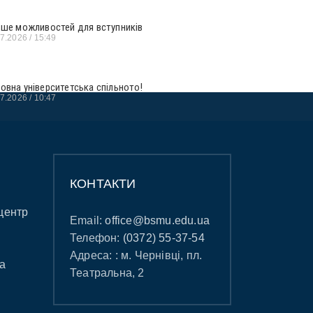
ьше можливостей для вступників
07.2026
15:49
овна університетська спільното!
07.2026
10:47
КОНТАКТИ
центр
Email:
office@bsmu.edu.ua
Телефон:
(0372) 55-37-54
Адреса: : м. Чернівці, пл.
а
Театральна, 2