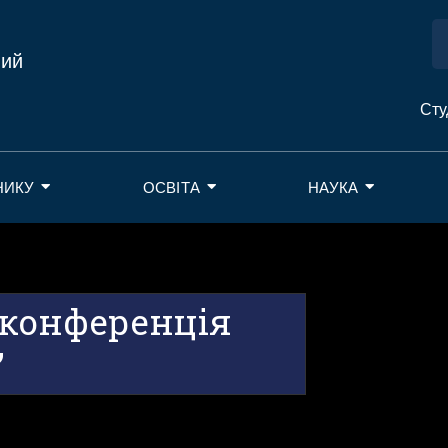
ний
Сту
НИКУ
ОСВІТА
НАУКА
-конференція
”