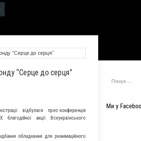
онду “Серце до серця”
Ми у Facebo
страції відбулася прес-конференція
X благодійної акції Всеукраїнського
ридбання обладнання для реанімаційного