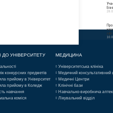
Уча
Era
28.
Про
нау
офт
10.
П ДО УНІВЕРСИТЕТУ
МЕДИЦИНА
альності
Університетська клініка
ік конкурсних предметів
Медичний консультативний 
ла прийому в Університет
Медичні Центри
ла прийому в Коледж
Клінічні бази
сть навчання
Навчально-виробнича аптек
альна коміся
Лікувальний відділ