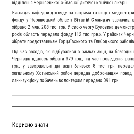
відділення Чернівецької обласної дитячої клінічної лікарні.
Викладач кафедри догляду за хворими та вищої медсестрин
фонду у Чернівецькій області
Віталій Смандич
зазначив, 
зібрано 2 млн. 208 тис. грн. У свою чергу Буковина демонстр
років область передала фонду 112 тис. грн.». У районах Чер
зібрати представникам Герцаївського та Глибоцького районів
Під час заходів, які відбувалися в рамках акції, на благод
Чернівців вдалось зібрати 379 грн., під час проведення ран
грн., у завершальні дні акції близько 8 тис. грн. перед
загальному Хотинський район передав доброчинцям понад 17
лайн-аукціону побачень волонтерам передано 391 грн.
Корисно знати