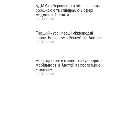
БДМУ та Чернівецька обласна рада
розширюють співпрацю у сфері
медицини й освіти
05.08.2026
Перший курс і перші міжнародні
кроки: Erasmus+ в Республіці Австрія
31.07.2026
Нові горизонти мовної та культурної
мобільності в Австрії за програмою
Erasmus+
29.07.2026