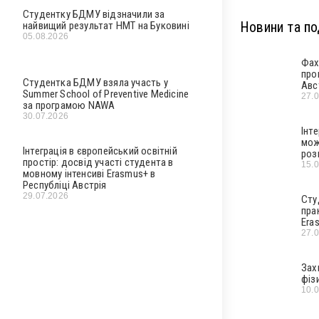
Студентку БДМУ відзначили за
Новини та под
найвищий результат НМТ на Буковині
05.08.2026
Фах
про
Студентка БДМУ взяла участь у
Авс
Summer School of Preventive Medicine
27.
за програмою NAWA
30.07.2026
Інт
мож
Інтеграція в європейський освітній
роз
простір: досвід участі студента в
15.
мовному інтенсиві Erasmus+ в
Республіці Австрія
29.07.2026
Сту
пра
Era
27.
Зах
фіз
10.