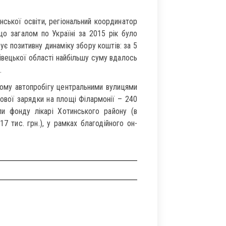
ської освіти, регіональний координатор
що загалом по Україні за 2015 рік було
ує позитивну динаміку збору коштів: за 5
нівецької області найбільшу суму вдалось
.
ійному автопробігу центральними вулицями
кової зарядки на площі Філармонії – 240
али фонду лікарі Хотинського району (в
 тис. грн.), у рамках благодійного он-