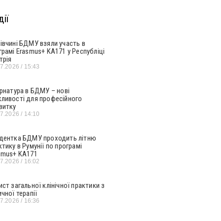
ії
івчині БДМУ взяли участь в
грамі Erasmus+ KA171 у Республіці
трія
07.2026
15:43
ернатура в БДМУ – нові
ливості для професійного
витку
07.2026
14:10
дентка БДМУ проходить літню
ктику в Румунії по програмі
smus+ KA171
07.2026
16:02
ист загальної клінічної практики з
ичної терапії
07.2026
16:36