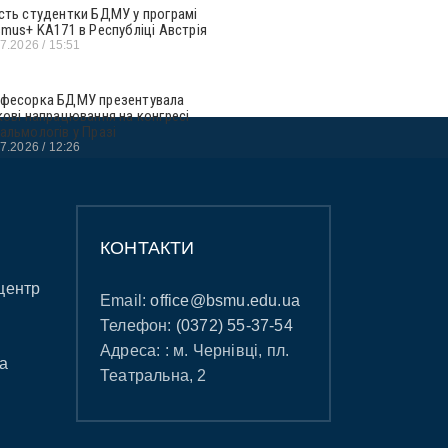
сть студентки БДМУ у програмі
smus+ KA171 в Республіці Австрія
07.2026
15:51
фесорка БДМУ презентувала
кові напрацювання на конгресі
альмологів у Празі
07.2026
12:26
КОНТАКТИ
центр
Email:
office@bsmu.edu.ua
Телефон:
(0372) 55-37-54
Адреса: : м. Чернівці, пл.
а
Театральна, 2