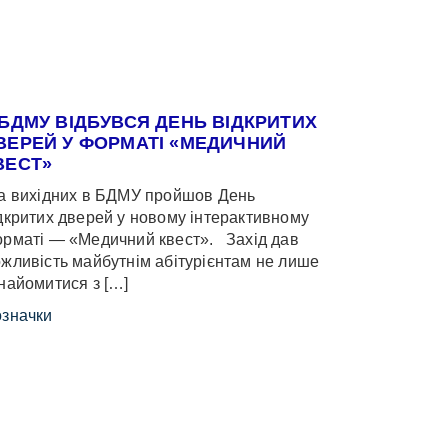
 БДМУ ВІДБУВСЯ ДЕНЬ ВІДКРИТИХ
ВЕРЕЙ У ФОРМАТІ «МЕДИЧНИЙ
ВЕСТ»
 вихідних в БДМУ пройшов День
дкритих дверей у новому інтерактивному
рматі — «Медичний квест». Захід дав
жливість майбутнім абітурієнтам не лише
найомитися з […]
значки