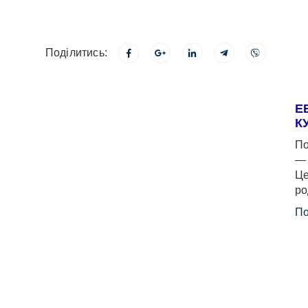
Поділитись:
Е
К
По
— 
Це
ро
По