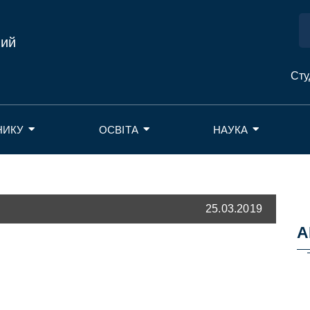
ний
Сту
НИКУ
ОСВІТА
НАУКА
25.03.2019
А