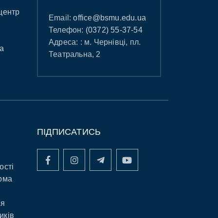
центр
Email:
office@bsmu.edu.ua
Телефон:
(0372) 55-37-54
Адреса: : м. Чернівці, пл.
а
Театральна, 2
ПІДПИСАТИСЬ
ості
рма
ня
иків