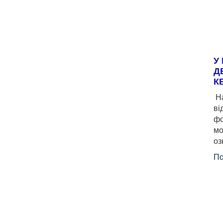
У
Д
К
На
ві
фо
мо
оз
По