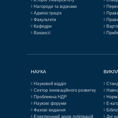
Нагороди та відзнаки
Перел
Адміністрація
Прави
Факультети
Прави
Кафедри
Варті
Вакансії
Прийм
НАУКА
ВИКЛ
Науковий відділ
Станд
Сектор інноваційного розвитку
Навча
Проблемна НДР
Норм
Наукові форуми
E-кат
Фахові видання
Біблі
Електронний архів публікацій
Дні н