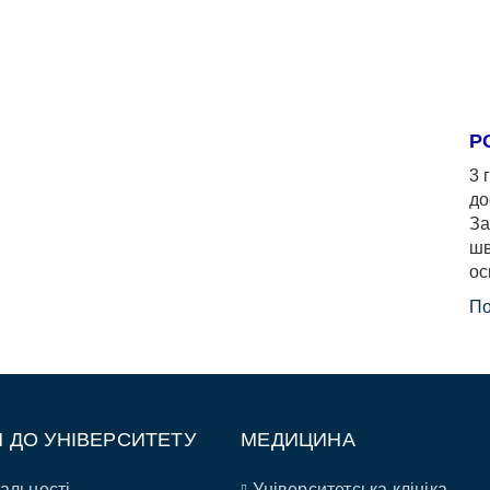
Р
3 
до
За
шв
ос
По
П ДО УНІВЕРСИТЕТУ
МЕДИЦИНА
альності
Університетська клініка