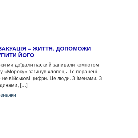
ВАКУАЦІЯ = ЖИТТЯ. ДОПОМОЖИ
УПИТИ ЙОГО
ки ми доїдали паски й запивали компотом
у «Мороку» загинув хлопець. І є поранені.
 не військові цифри. Це люди. З іменами. З
динами, […]
значки