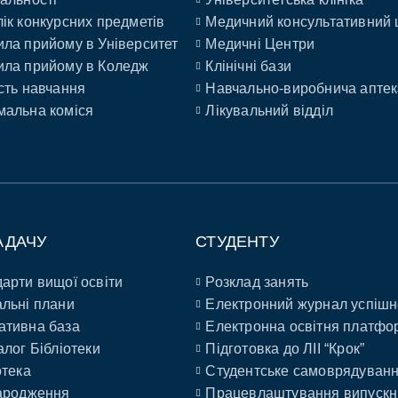
ік конкурсних предметів
Медичний консультативний 
ла прийому в Університет
Медичні Центри
ла прийому в Коледж
Клінічні бази
сть навчання
Навчально-виробнича аптек
альна коміся
Лікувальний відділ
АДАЧУ
СТУДЕНТУ
арти вищої освіти
Розклад занять
льні плани
Електронний журнал успішн
ативна база
Електронна освітня платфо
алог Бібліотеки
Підготовка до ЛІІ “Крок”
отека
Студентське самоврядуван
ародження
Працевлаштування випускн