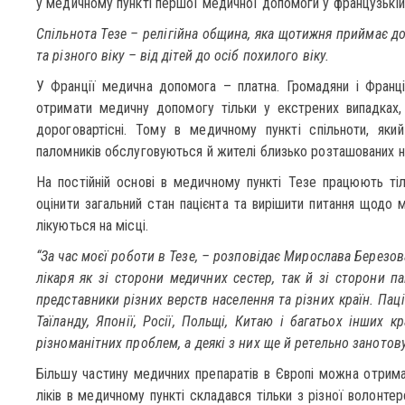
у медичному пункті першої медичної допомоги у французькій 
Спільнота Тезе – релігійна община, яка щотижня приймає до 
та різного віку – від дітей до осіб похилого віку.
У Франції медична допомога – платна. Громадяни і Франц
отримати медичну допомогу тільки у екстрених випадках, 
дороговартісні. Тому в медичному пункті спільноти, яки
паломників обслуговуються й жителі близько розташованих н
На постійній основі в медичному пункті Тезе працюють тіль
оцінити загальний стан пацієнта та вирішити питання щодо м
лікуються на місці.
“За час моєї роботи в Тезе, – розповідає Мирослава Березов
лікаря як зі сторони медичних сестер, так й зі сторони п
представники різних верств населення та різних країн. Пацієн
Таїланду, Японії, Росії, Польщі, Китаю і багатьох інших 
різноманітних проблем, а деякі з них ще й ретельно занотов
Більшу частину медичних препаратів в Європі можна отрима
ліків в медичному пункті складався тільки з різної волонт