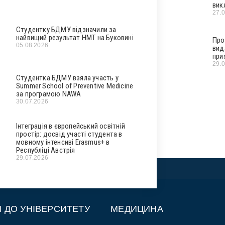
вик
27.
Студентку БДМУ відзначили за
найвищий результат НМТ на Буковині
Про
05.08.2026
вид
при
29.
Студентка БДМУ взяла участь у
Summer School of Preventive Medicine
за програмою NAWA
30.07.2026
Інтеграція в європейський освітній
простір: досвід участі студента в
мовному інтенсиві Erasmus+ в
Республіці Австрія
29.07.2026
П ДО УНІВЕРСИТЕТУ
МЕДИЦИНА