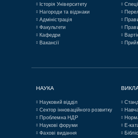
Історія Університету
Спеці
Нагороди та відзнаки
Перел
Адміністрація
Прави
Факультети
Прави
Кафедри
Варті
Вакансії
Прийм
НАУКА
ВИКЛ
Науковий відділ
Станд
Сектор інноваційного розвитку
Навча
Проблемна НДР
Норм
Наукові форуми
E-кат
Фахові видання
Біблі