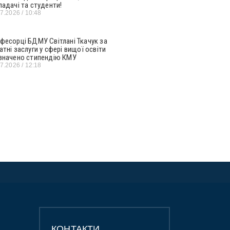
ладачі та студенти!
07.2026
10:48
фесорці БДМУ Світлані Ткачук за
атні заслуги у сфері вищої освіти
значено стипендію КМУ
07.2026
12:18
КОНТАКТИ