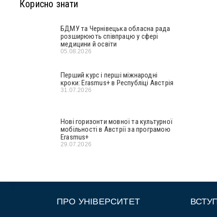
Корисно знати
БДМУ та Чернівецька обласна рада
розширюють співпрацю у сфері
медицини й освіти
05.08.2026
Перший курс і перші міжнародні
кроки: Erasmus+ в Республіці Австрія
31.07.2026
Нові горизонти мовної та культурної
мобільності в Австрії за програмою
Erasmus+
29.07.2026
ПРО УНІВЕРСИТЕТ
ВСТУ