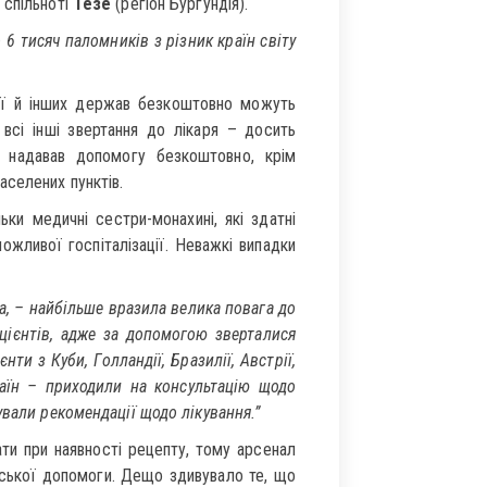
спільноті
Тезе
(регіон Бургундія).
6 тисяч паломників з різник країн світу
ії й інших держав безкоштовно можуть
всі інші звертання до лікаря – досить
й надавав допомогу безкоштовно, крім
аселених пунктів.
ки медичні сестри-монахині, які здатні
ожливої госпіталізації. Неважкі випадки
а, – найбільше вразила велика повага до
ацієнтів, адже за допомогою зверталися
ти з Куби, Голландії, Бразилії, Австрії,
країн – приходили на консультацію щодо
ували рекомендації щодо лікування.”
ти при наявності рецепту, тому арсенал
ерської допомоги. Дещо здивувало те, що