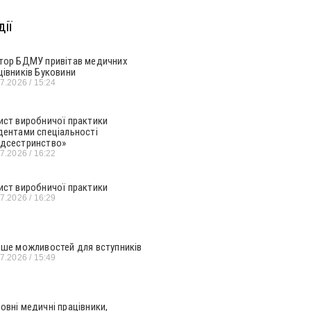
ії
тор БДМУ привітав медичних
цівників Буковини
07.2026
15:24
ист виробничої практики
дентами спеціальності
дсестринство»
07.2026
16:22
ист виробничої практики
07.2026
16:29
ьше можливостей для вступників
07.2026
15:49
овні медичні працівники,