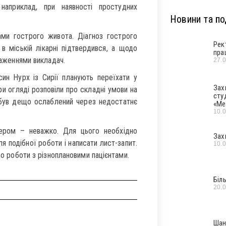
априклад, при наявності простудних
Новини та под
ами гострого живота. Діагноз гострого
Рек
в міській лікарні підтвердився, а щодо
пра
раженнями викладач.
27.
 син Нурх із Сирії планують переїхати у
Зах
ри огляді розповіли про складні умови на
сту
к був дещо ослаблений через недостатнє
«Ме
10.
тером – неважко. Для цього необхідно
Зах
ля подібної роботи і написати лист-запит.
10.
до роботи з різноплановими пацієнтами.
Біл
20.
Шан