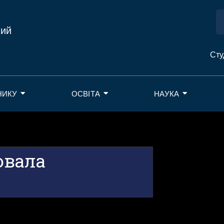
ний
Сту
НИКУ
ОСВІТА
НАУКА
ювала