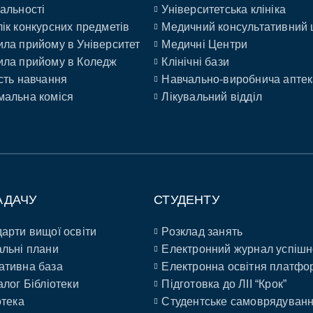
альності
Університетська клініка
ік конкурсних предметів
Медичний консультативний 
ла прийому в Університет
Медичні Центри
ла прийому в Коледж
Клінічні бази
сть навчання
Навчально-виробнича аптек
альна коміся
Лікувальний відділ
АДАЧУ
СТУДЕНТУ
арти вищої освіти
Розклад занять
льні плани
Електронний журнал успішн
ативна база
Електронна освітня платфо
алог Бібліотеки
Підготовка до ЛІІ “Крок”
отека
Студентське самоврядуван