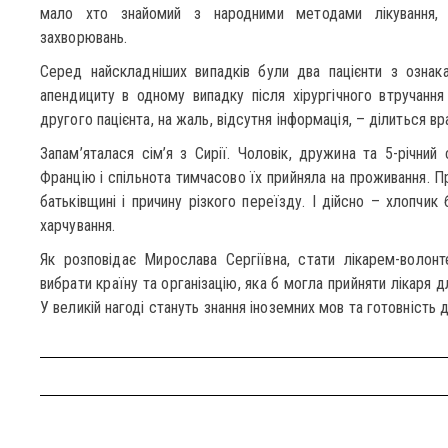
мало хто знайомий з народними методами лікування, н
захворювань.
Серед найскладніших випадків були два пацієнти з ознак
апендициту в одному випадку після хірургічного втручання 
другого пацієнта, на жаль, відсутня інформація, – ділиться в
Запам’яталася сім’я з Сирії. Чоловік, дружина та 5-річний
Францію і спільнота тимчасово їх прийняла на проживання. П
батьківщині і причину різкого переїзду. І дійсно – хлопчи
харчування.
Як розповідає Мирослава Сергіївна, стати лікарем-волон
вибрати країну та організацію, яка б могла прийняти лікаря д
У великій нагоді стануть знання іноземних мов та готовність 