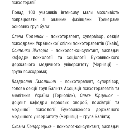
психотерапії.
Понад 100 учасників інтенсиву мали можливість
попрацювати зі знаними фахівцями. Тренерами
основних груп були:
Олена Попелюк
– психотерапевт, супервізор, секція
психодрами Української спілки психотерапевтів (Львів),
Осипенко Вікторія
– психолог-консультант, викладач
кафедри психології та соціології Буковинського
державного медичного університету (Чернівці) –
група психодрами;
Владислав Газолишин
– психотерапевт, супервізор,
голова секції груп Балінта Асоціації психотерапевтів та
аналітиків України (Тернопіль),
Ольга Юрценюк
–
доцент кафедри нервових хвороб, психіатрії та
медичної психології Буковинського державного
медичного університету (Чернівці) – група Балінта;
Оксана Пендерецька
– психолог-консультант, викладач