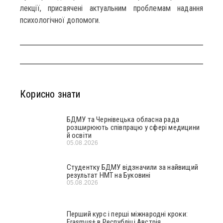
лекції, присвячені актуальним проблемам надання
психологічної допомоги.
Корисно знати
БДМУ та Чернівецька обласна рада
розширюють співпрацю у сфері медицини
й освіти
05.08.2026
Студентку БДМУ відзначили за найвищий
результат НМТ на Буковині
05.08.2026
Перший курс і перші міжнародні кроки:
Erasmus+ в Республіці Австрія