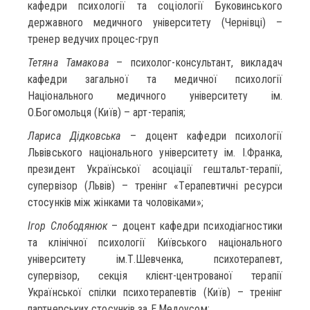
кафедри психології та соціології Буковинського
державного медичного університету (Чернівці) –
тренер ведучих процес-груп
Тетяна Тамакова
– психолог-консультант, викладач
кафедри загальної та медичної психології
Національного медичного університету ім.
О.Богомольця (Київ) – арт-терапія;
Лариса Дідковська
– доцент кафедри психології
Львівського національного університету ім. І.Франка,
президент Української асоціації гештальт-терапії,
супервізор (Львів) – тренінг «Терапевтичні ресурси
стосунків між жінками та чоловіками»;
Ігор Слободянюк
– доцент кафедри психодіагностики
та клінічної психології Київського національного
університету ім.Т.Шевченка, психотерапевт,
супервізор, секція клієнт-центрованої терапії
Української спілки психотерапевтів (Київ) – тренінг
партнерських стосунків за Е.Медоусом;