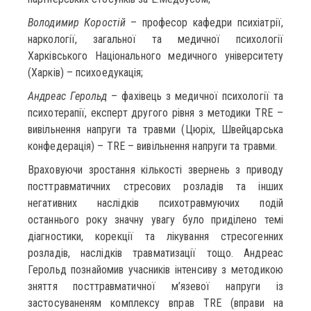
Володимир Коростій
– професор кафедри психіатрії,
наркології, загальної та медичної психології
Харківського Національного медичного університету
(Харків) – психоедукація;
Андреас Герольд
– фахівець з медичної психології та
психотерапії, експерт другого рівня з методики TRE –
вивільнення напруги та травми (Цюріх, Швейцарська
конфедерація) – TRE – вивільнення напруги та травми.
Враховуючи зростання кількості звернень з приводу
посттравматичних стресових розладів та інших
негативних наслідків психотравмуючих подій
останнього року значну увагу було приділено темі
діагностики, корекції та лікування стресогенних
розладів, наслідків травматизації тощо. Андреас
Герольд познайомив учасників інтенсиву з методикою
зняття посттравматичної м’язевої напруги із
застосуваненям комплексу вправ TRE (вправи на