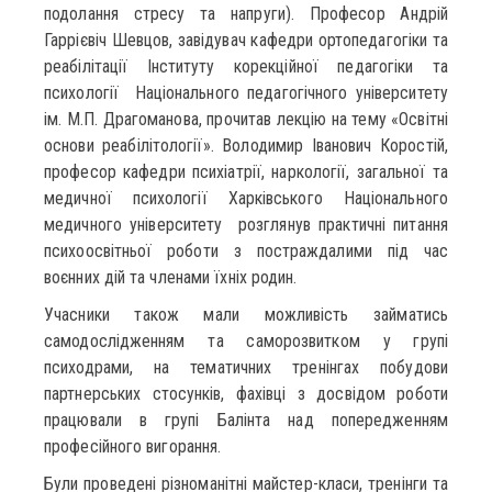
подолання стресу та напруги). Професор Андрій
Гаррієвіч Шевцов, завідувач кафедри ортопедагогіки та
реабілітації Інституту корекційної педагогіки та
психології Національного педагогічного університету
ім. М.П. Драгоманова, прочитав лекцію на тему «Освітні
основи реабілітології». Володимир Іванович Коростій,
професор кафедри психіатрії, наркології, загальної та
медичної психології Харківського Національного
медичного університету розглянув практичні питання
психоосвітньої роботи з постраждалими під час
воєнних дій та членами їхніх родин.
Учасники також мали можливість займатись
самодослідженням та саморозвитком у групі
психодрами, на тематичних тренінгах побудови
партнерських стосунків, фахівці з досвідом роботи
працювали в групі Балінта над попередженням
професійного вигорання.
Були проведені різноманітні майстер-класи, тренінги та