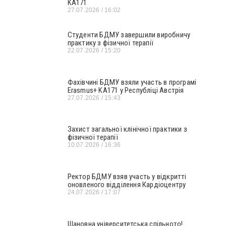
KA171
27.07.2026
16:02
Студенти БДМУ завершили виробничу
практику з фізичної терапії
22.07.2026
15:20
Фахівчині БДМУ взяли участь в програмі
Erasmus+ KA171 у Республіці Австрія
27.07.2026
15:43
Захист загальної клінічної практики з
фізичної терапії
10.07.2026
16:36
Ректор БДМУ взяв участь у відкритті
оновленого відділення Кардіоцентру
24.07.2026
17:07
Шановна університетська спільното!