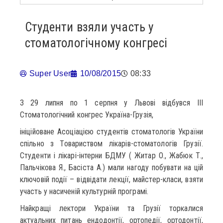
Студенти взяли участь у
стоматологічному конгресі
Super User
10/08/2015
08:33
З 29 липня по 1 серпня у Львові відбувся ІІІ
Стоматологічний конгрес Україна-Грузія,
ініційоване Асоціацією студентів стоматологів України
спільно з Товариством лікарів-стоматологів Грузії.
Студенти і лікарі-інтерни БДМУ ( Житар О., Жабюк Т.,
Пальчікова Я., Басіста А.) мали нагоду побувати на цій
ключовій події – відвідати лекції, майстер-класи, взяти
участь у насиченій культурній програмі.
Найкращі лектори України та Грузії торкалися
актуальних питань ендодонтії, ортопедії, ортодонтії,