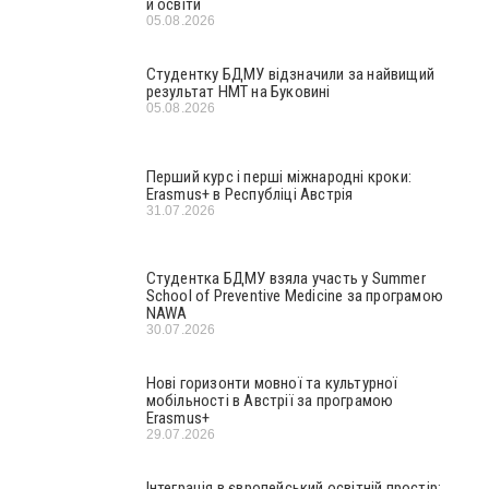
й освіти
05.08.2026
Студентку БДМУ відзначили за найвищий
результат НМТ на Буковині
05.08.2026
Перший курс і перші міжнародні кроки:
Erasmus+ в Республіці Австрія
31.07.2026
Студентка БДМУ взяла участь у Summer
School of Preventive Medicine за програмою
NAWA
30.07.2026
Нові горизонти мовної та культурної
мобільності в Австрії за програмою
Erasmus+
29.07.2026
Інтеграція в європейський освітній простір: