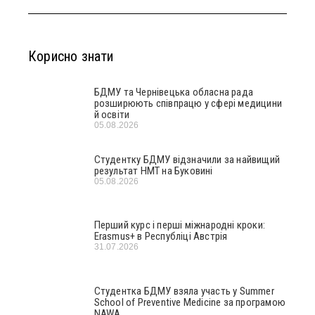
Корисно знати
БДМУ та Чернівецька обласна рада
розширюють співпрацю у сфері медицини
й освіти
05.08.2026
Студентку БДМУ відзначили за найвищий
результат НМТ на Буковині
05.08.2026
Перший курс і перші міжнародні кроки:
Erasmus+ в Республіці Австрія
31.07.2026
Студентка БДМУ взяла участь у Summer
School of Preventive Medicine за програмою
NAWA