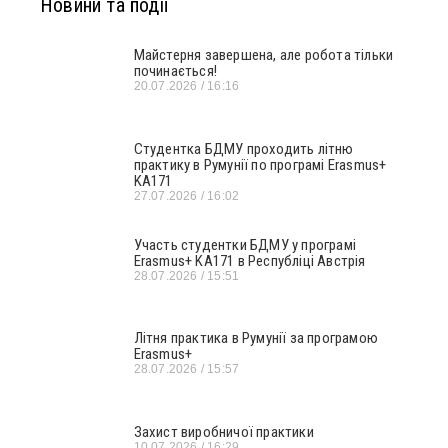
Новини та події
Майстерня завершена, але робота тільки
починається!
20.07.2026
16:16
Студентка БДМУ проходить літню
практику в Румунії по програмі Erasmus+
KA171
27.07.2026
16:02
Участь студентки БДМУ у програмі
Erasmus+ KA171 в Республіці Австрія
28.07.2026
15:51
Літня практика в Румунії за програмою
Erasmus+
28.07.2026
15:57
Захист виробничої практики
10.07.2026
16:29