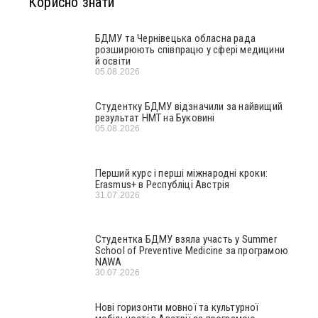
Корисно знати
БДМУ та Чернівецька обласна рада
розширюють співпрацю у сфері медицини
й освіти
05.08.2026
Студентку БДМУ відзначили за найвищий
результат НМТ на Буковині
05.08.2026
Перший курс і перші міжнародні кроки:
Erasmus+ в Республіці Австрія
31.07.2026
Студентка БДМУ взяла участь у Summer
School of Preventive Medicine за програмою
NAWA
30.07.2026
Нові горизонти мовної та культурної