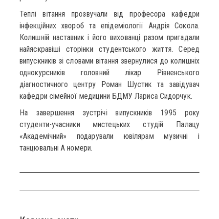
Теплі вітання прозвучали від професора кафедри
інфекційних хвороб та епідеміології Андрія Сокола.
Колишній наставник і його вихованці разом пригадали
найяскравіші сторінки студентського життя. Серед
випускників зі словами вітання звернулися до колишніх
однокурсників головний лікар Рівненського
діагностичного центру Роман Шустик та завідувач
кафедри сімейної медицини БДМУ Лариса Сидорчук.
На завершення зустрічі випускників 1995 року
студенти-учасники мистецьких студій Палацу
«Академічний» подарували ювілярам музичні і
танцювальні A номери.