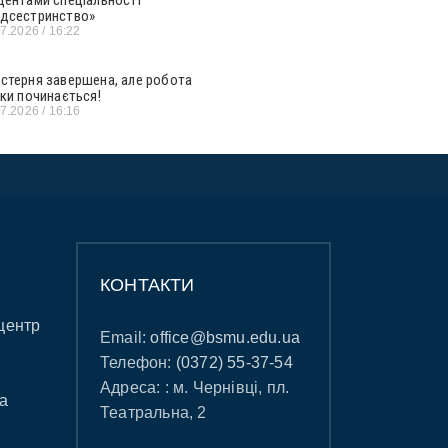
дсестринство»
07.2026
16:22
стерня завершена, але робота
ьки починається!
07.2026
16:16
КОНТАКТИ
центр
Email:
office@bsmu.edu.ua
Телефон:
(0372) 55-37-54
Адреса: : м. Чернівці, пл.
а
Театральна, 2