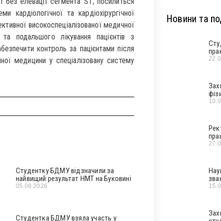
і без елевації сегмента ST; посилиться
и кардіологічної та кардіохірургічної
Новини та под
ективної високоспеціалізованої медичної
 та подальшого лікування пацієнтів з
Сту
безпечити контроль за пацієнтами після
пра
22.
йної медицини у спеціалізовану систему
Зах
фіз
10.
Рек
пра
27.
Студентку БДМУ відзначили за
Нау
найвищий результат НМТ на Буковині
зва
05.08.2026
15.
Зах
Студентка БДМУ взяла участь у
сту