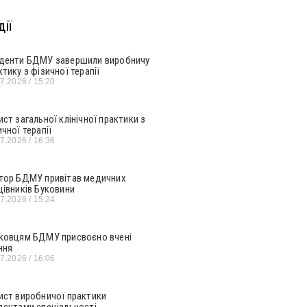
ії
денти БДМУ завершили виробничу
ктику з фізичної терапії
07.2026
15:20
ист загальної клінічної практики з
ичної терапії
07.2026
16:36
тор БДМУ привітав медичних
цівників Буковини
07.2026
15:24
ковцям БДМУ присвоєно вчені
ння
07.2026
16:06
ист виробничої практики
дентами спеціальності