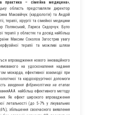
на практика – сімейна медицина»
,
цьку область представляли директор
рина Маковійчук (кардіологія) та Андрій
ї, терапії, хірургії та сімейної медицини
ор Полянський, Лариса Сидорчук. Було
ї терапії у областях та досвід найбільш
країни Максим Соколов Загострив увагу
перфузійної терапії та можливі шляхи
ться впровадження нового інноваційного
рямованого на удосконалення надання
ом міокарда, ефективної взаємодії при
логічної та кардіохірургічної допомоги
сть введення фібринолітика на етапах
ванняAAA найбільш ефективного методу
ання. Як ефект широкого впровадження
ної летальності (до 5-7% у лікувальних
,6%); збільшення своєчасного виявлення