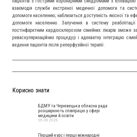
пацієнтів з гострими коронарними синдромами з елевацією 
взаємодія служби екстреної медичної допомоги та систем
допомоги населенню; наблизиться доступність якісної та еф
допомоги населенню. Залучення в систему реабілітації
постінфарктним кардіосклерозом сімейних лікарів зможе за
реваскуляризаційних процедур і адекватну інтеграцію сіме
ведення пацієнтів після реперфузійної терапії.
Корисно знати
БДМУ та Чернівецька обласна рада
розширюють співпрацю у сфері
медицини й освіти
05.08.2026
Перший курс і перші міжнародні