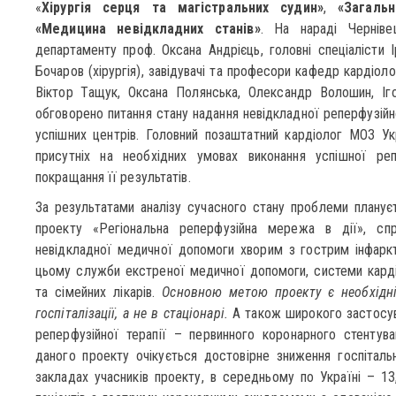
«
Хірургія серця та магістральних судин»
,
«Загаль
«Медицина невідкладних станів»
. На нараді Черніве
департаменту проф. Оксана Андрієць, головні спеціалісти І
Бочаров (хірургія), завідувачі та професори кафедр кардіологі
Віктор Тащук, Оксана Полянська, Олександр Волошин, Іг
обговорено питання стану надання невідкладної реперфузійно
успішних центрів. Головний позаштатний кардіолог МОЗ У
присутніх на необхідних умовах виконання успішної ре
покращання її результатів.
За результатами аналізу сучасного стану проблеми планує
проекту «Регіональна реперфузійна мережа в дії», сп
невідкладної медичної допомоги хворим з гострим інфаркт
цьому служби екстреної медичної допомоги, системи кардіо
та сімейних лікарів.
Основною метою проекту є необхідні
госпіталізації, а не в стаціонарі.
А також широкого застосу
реперфузійної терапії – первинного коронарного стентув
даного проекту очікується достовірне зниження госпіталь
закладах учасників проекту, в середньому по Україні – 13