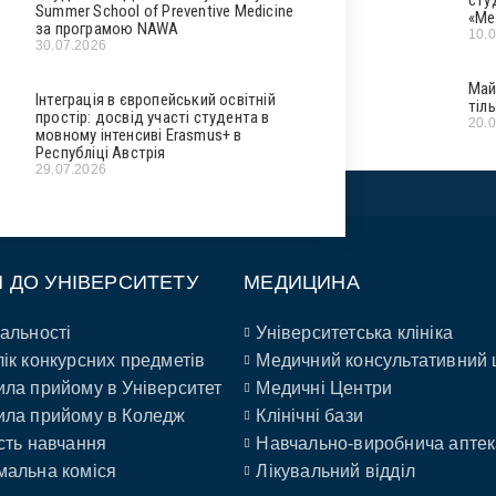
Summer School of Preventive Medicine
«Ме
за програмою NAWA
10.
30.07.2026
Май
Інтеграція в європейський освітній
тіл
простір: досвід участі студента в
20.
мовному інтенсиві Erasmus+ в
Республіці Австрія
29.07.2026
П ДО УНІВЕРСИТЕТУ
МЕДИЦИНА
альності
Університетська клініка
ік конкурсних предметів
Медичний консультативний 
ла прийому в Університет
Медичні Центри
ла прийому в Коледж
Клінічні бази
сть навчання
Навчально-виробнича аптек
альна коміся
Лікувальний відділ