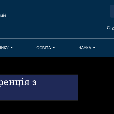
ний
Сту
НИКУ
ОСВІТА
НАУКА
ренція з