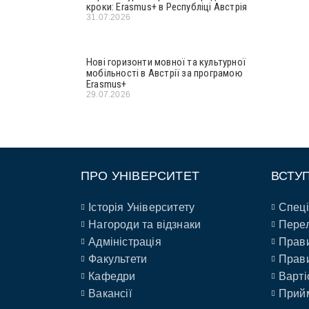
кроки: Erasmus+ в Республіці Австрія
31.07.2026
Нові горизонти мовної та культурної
мобільності в Австрії за програмою
Erasmus+
29.07.2026
ПРО УНІВЕРСИТЕТ
ВСТУ
Історія Університету
Спеці
Нагороди та відзнаки
Перел
Адміністрація
Прави
Факультети
Прави
Кафедри
Варті
Вакансії
Прийм