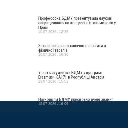
Професорка БДМУ презентувала наукові
напрацювання на конгресі офтальмологів у
Празі
10.07.2026
12:26
Захист загальної клінічної практики з
фізичної терапії
10.07.2026
16:36
Участь студентки БДМУ у програмі
Erasmus+ KA171 в Республіці Австрія
28.07.2026
15:51
Науковцям БДМУ присвоєно вчені звання
15.07.2026
16:06