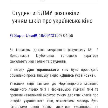
Студенти БДМУ розповіли
учням шкіл про українське кіно
Super User
19/09/2015
04:56
За ініціативи декана медичного факультету № 2
Володимира Глубоченка, головного куратора
факультету Яни Телекі та студентів,
з нагоди
Дня українського кіно
було проведено
соціально-просвітницьку акцію
«Дивись українське»
.
Учасники акції завітали до Чернівецького міського
медичного ліцею №3 і Чернівецької гімназії №4 та
провели невеличкий екскурс учням десятих класів про
історію українського кіно, закликаючи молодь бути
патріотами своєї крани, дивитись українське та