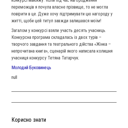
конкурсі макіяжу. Коли під час нагородження
переможців я почула власне прізвище, то не могла
повірити в це. Дуже хочу підтримувати цю нагороду у
житті, щоби цей титул завжди залишався моїм!
Загалом у конкурсі взяли участь десять учасниць.
Конкурсна програма складалась із двох турів –
творчого завдання та театрального дійства «Жінка –
непрочитана книга», сценарій якого написала колишня
учасниця конкурсу Тетяна Татарчук.
Молодий Буковинець
null
Корисно знати