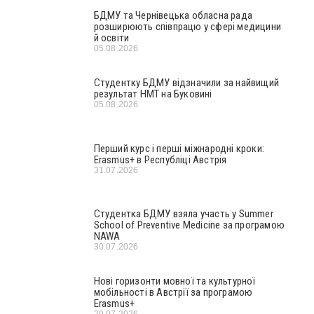
БДМУ та Чернівецька обласна рада
розширюють співпрацю у сфері медицини
й освіти
05.08.2026
Студентку БДМУ відзначили за найвищий
результат НМТ на Буковині
05.08.2026
Перший курс і перші міжнародні кроки:
Erasmus+ в Республіці Австрія
31.07.2026
Студентка БДМУ взяла участь у Summer
School of Preventive Medicine за програмою
NAWA
30.07.2026
Нові горизонти мовної та культурної
мобільності в Австрії за програмою
Erasmus+