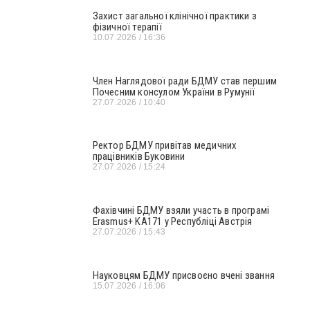
Захист загальної клінічної практики з
фізичної терапії
10.07.2026
16:36
Член Наглядової ради БДМУ став першим
Почесним консулом України в Румунії
27.07.2026
10:40
Ректор БДМУ привітав медичних
працівників Буковини
27.07.2026
15:24
Фахівчині БДМУ взяли участь в програмі
Erasmus+ KA171 у Республіці Австрія
27.07.2026
15:43
Науковцям БДМУ присвоєно вчені звання
15.07.2026
16:06