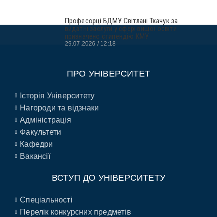
Професорці БДМУ Світлані Ткачук за
видатні заслуги у сфері вищої освіти
призначено стипендію КМУ
29.07.2026
12:18
ПРО УНІВЕРСИТЕТ
Історія Університету
Нагороди та відзнаки
Адміністрація
Факультети
Кафедри
Вакансії
ВСТУП ДО УНІВЕРСИТЕТУ
Спеціальності
Перелік конкурсних предметів