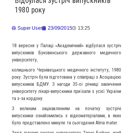
Відбулася зустріч випускників
1980 року
Super User
23/09/2015
13:25
18 вересня у Палаці «Академічний» відбулася зустріч
випускників Буковинського державного медичного
університету,
колишнього Чернівецького медичного інституту, 1980
року. Зустріч була підготована у співпраці з Асоціацією
випускників БДМУ. З нагоди 35-ої річниці закінчення
університету лікарі-випускники приїхали з усієї України
та з-за кордону.
З великим зацікавленням на початку зустрічі
випускники ознайомились з відеоматеріалами, в яких
було представлено минуле та сьогодення Alma mater.
Захід відкрив ректор університету Тарас Бойчук, який