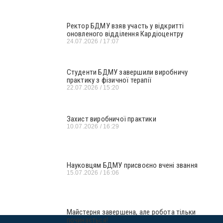
Ректор БДМУ взяв участь у відкритті
оновленого відділення Кардіоцентру
24.07.2026
17:07
Студенти БДМУ завершили виробничу
практику з фізичної терапії
22.07.2026
15:20
Захист виробничої практики
10.07.2026
16:29
Науковцям БДМУ присвоєно вчені звання
15.07.2026
16:06
Майстерня завершена, але робота тільки
починається!