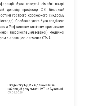
еренції були присутні сімейні лікарі,
своїй доповіді професор С.В. Білецький
гностики гострого коронарного синдрому
міокарда). Особлива увага була приділена
дно з Уніфікованим клінічним протоколом
инної (високоспеціалізованої) медичної
дром з елевацією сегмента ST».A
Студентку БДМУ відзначили за
найвищий результат НМТ на Буковині
05.08.2026