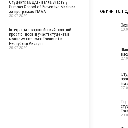
Студентка БДМУ взяла участь у
Summer School of Preventive Medicine
Новини та под
за програмою NAWA
30.07.2026
Зах
Інтеграція в європейський освітній
10.
простір: досвід участі студента в
мовному інтенсиві Erasmus+ в
Республіці Австрія
29.07.2026
Шан
вик
27.
Сту
пра
Era
27.
Пер
сту
Era
29.