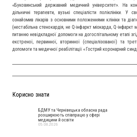
«Буковинський державний медичний університет». На конф
дільничні терапевти, вузькі спеціалісти поліклініки. У 
ознайомив лікарів з основними положеннями клініки та діа
(нестабільна стенокардія, не Q-інфаркт міокарда, Q-інфаркт 
питанню невідкладної допомоги на догоспітальному етапі згі
екстреної, первинної, вторинної (спеціалізованої) та трет
допомоги та медичної реабілітації «Гострий коронарний син
Корисно знати
БДМУ та Чернівецька обласна рада
розширюють співпрацю у сфері
медицини й освіти
05.08.2026