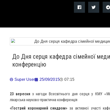
До Дня серця кафедра сімейної мед
конференцію
Super User
25/09/2015
07:15
23
вересня
з нагоди Всесвітнього дня серця у КМУ «Мі
лікарська науково-практична конференція
«Гострий коронарний синдром»
за активної участі каф