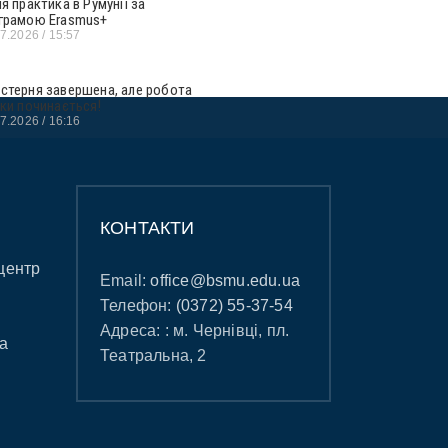
ня практика в Румунії за
грамою Erasmus+
07.2026
15:57
стерня завершена, але робота
ьки починається!
07.2026
16:16
КОНТАКТИ
центр
Email:
office@bsmu.edu.ua
Телефон:
(0372) 55-37-54
Адреса: : м. Чернівці, пл.
а
Театральна, 2