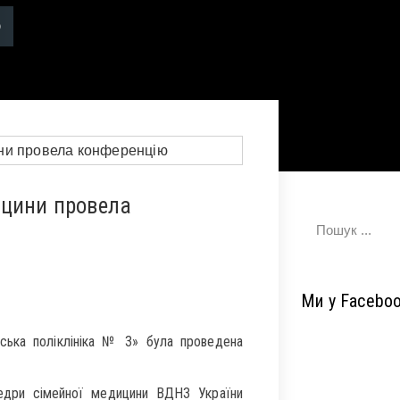
ицини провела
Ми у Facebo
ська поліклініка № 3» була проведена
едри сімейної медицини ВДНЗ України