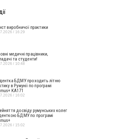
ії
ист виробничої практики
07.2026
16:29
овні медичні працівники,
ладачі та студенти!
07.2026
10:48
дентка БДМУ проходить літню
ктику в Румунії по програмі
smus+ KA171
07.2026
16:02
ейняття досвіду румунських колег
денткою БДМУ по програмі
smus+
07.2026
15:02