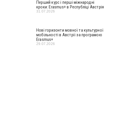
Перший курс і перші міжнародні
кроки: Erasmus+ в Республіці Австрія
31.07.2026
Нові горизонти мовної та культурної
мобільності в Австрії за програмою
Erasmus+
29.07.2026