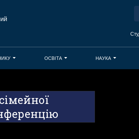
ний
Сту
НИКУ
ОСВІТА
НАУКА
сімейної
нференцію