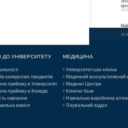
Літ
про
28.
Май
тіл
20.
П ДО УНІВЕРСИТЕТУ
МЕДИЦИНА
альності
Університетська клініка
ік конкурсних предметів
Медичний консультативний 
ла прийому в Університет
Медичні Центри
ла прийому в Коледж
Клінічні бази
сть навчання
Навчально-виробнича аптек
альна коміся
Лікувальний відділ