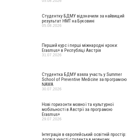
05.08.2026
Студентку БДМУ відзначили за найвищий
результат НМТ на Буковині
05.08.2026
Перший курс і перші міжнародні кроки:
Erasmus+ в Республіці Австрія
31.07.2026
Студентка БДМУ взяла участь у Summer
School of Preventive Medicine за програмою
NAWA
30.07.2026
Нові горизонти мовної та культурної
мобільності в Австрії за програмою
Erasmus+
29.07.2026
Інтеграція в європейський освітній простір:
досвід участі студента в мовному