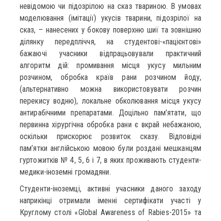
невідомою чи підозрілою на сказ твариною. В умовах
моделювання (імітації) укусів тварини, підозрілої на
сказ, – нанесених у бокову поверхню шиї та зовнішню
ділянку передпліччя, на студентові-«пацієнтові»
бажаючі учасники відпрацьовували практичний
алгоритм дій: промивання місця укусу мильним
розчином, обробка країв рани розчином йоду,
(альтернативно можна використовувати розчин
перекису водню), локальне обколювання місця укусу
антирабічними препаратами. Доцільно пам’ятати, що
первинна хірургічна обробка рани є вкрай небажаною,
оскільки прискорює розвиток сказу. Відповідні
пам’ятки англійською мовою були роздані мешканцям
гуртожитків № 4, 5, 6 і 7, в яких проживають студенти-
медики-іноземні громадяни.
Студенти-іноземці, активні учасники даного заходу
наприкінці отримали іменні сертифікати участі у
Круглому столі «Global Awareness of Rabies-2015» та