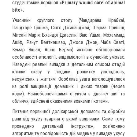
студентський воркшоп
«Primary wound care of animal
bite»
.
Учасники круглого столу (Чандарана Нірабхаі,
Пандхаре Грішма, Сінгх Джананджай, Шарма Пріянші,
Мітсані Марія, Бхандрі Джаслін, Віас Ушма, Мохаммад
Ашіф, Ранут Венткешвар, Джосе Джон, Чаба Сваті,
Кумар Вішал, Ашіш Верма) активно обговорювали
особливості етіології, епідеміології в сучасних умовах.
Наведені реальні випадки з детальним описом стадій
клініки сказу у людини, розвитку ускладнень,
несумісних з життям. Особлива увага наголошувалася
на ролі вакцинації домашніх і диких тварин (через
корм). Найнебезпечнішими є укуси в ділянку шиї та
обличчя, здійснені скаженими вовками і котами.
Питання первинної долікарської допомоги та обробки
рани від укусу тварини є вкрай важливим. Саме тому
проведено детальний інструктаж, роз’яснено
алгоритми та послідовність дій медика у випадку укусу