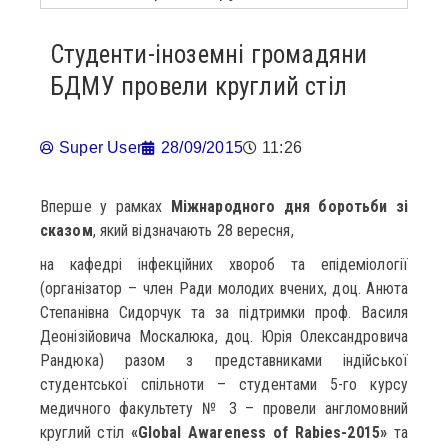
Студенти-іноземні громадяни
БДМУ провели круглий стіл
Super User
28/09/2015
11:26
Вперше у рамках
Міжнародного дня боротьби зі
сказом
, який відзначають 28 вересня,
на кафедрі інфекційних хвороб та епідеміології
(організатор – член Ради молодих вчених, доц. Анюта
Степанівна Сидорчук та за підтримки проф. Василя
Деонізійовича Москалюка, доц. Юрія Олександровича
Рандюка) разом з представниками індійської
студентської спільноти – студентами 5-го курсу
медичного факультету № 3 – провели англомовний
круглий стіл
«Global Awareness of Rabies-2015»
та