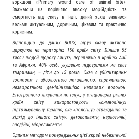
воркшопі «Primary wound care of animal bite».
Зважаючи на порівняно високу морбідність та
смертність від сказу в Індії, даний захід виявився
вельми актуальним, доречним, цікавим та практично
корисним.
Відповідно до даних ВООЗ, вірус сказу активно
циркулює на територіях 150 країн світу. Більше 55
тисяч людей щороку гинуть, переважно в країнах Азії
та Африки. 40% осіб, укушених підозрілими на сказ
тваринами, – діти до 15 років. Сказ є убіквітарним
зоонозом з абсолютною летальністю, спричиненою
незворотньою демілінієзацією нервових волокон.
Етіотропного лікування не існує, у стаціонарах різних
країн світу використовують «символічну»
підтримувальну терапію, яка «полегшує страждання та
відхід до іншого світу»: детоксиканти, наркотичні,
снодійні, міорелаксанти.
Єдиним методом попередження цієї вкрай небезпечної