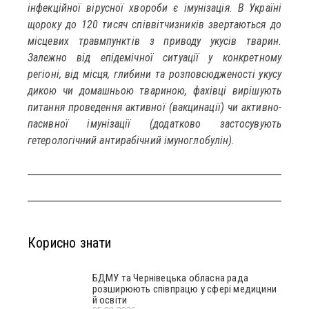
інфекційної вірусної хвороби є імунізація. В Україні
щороку до 120 тисяч співвітчизників звертаються до
місцевих травмпунктів з приводу укусів тварин.
Залежно від епідемічної ситуації у конкретному
регіоні, від місця, глибини та розповсюдженості укусу
дикою чи домашньою твариною, фахівці вирішують
питання проведення активної (вакцинації) чи активно-
пасивної імунізації (додатково застосувують
гетерологічний антирабічний імуноглобулін).
Корисно знати
БДМУ та Чернівецька обласна рада
розширюють співпрацю у сфері медицини
й освіти