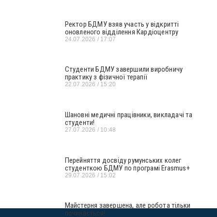
Ректор БДМУ взяв участь у відкритті
оновленого відділення Кардіоцентру
24.07.2026
17:07
Студенти БДМУ завершили виробничу
практику з фізичної терапії
22.07.2026
15:20
Шановні медичні працівники, викладачі та
студенти!
27.07.2026
10:48
Перейняття досвіду румунських колег
студенткою БДМУ по програмі Erasmus+
29.07.2026
15:02
Майстерня завершена, але робота тільки
починається!