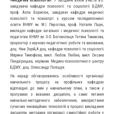
«Медична психологія»
. У засіданні взяли участь в.о.
завідувача кафедри психології та соціології БДМУ,
проф. Алла Борисюк, завідувач кафедри медичної
психології та психіатрії з курсом післядипломної
освіти ВНМУ ім. М.І. Пирогова, проф. Наталія Пшук,
викладач кафедри загальної і медичної психології та
педагогіки КНМУ ім. О.О. Богомольця Тетяна Тамакова,
проректор з науково-педагогічної роботи та виховання,
доц. Ніна Зорій,A доц. кафедри психології та соціології
Марина Тимофієва, викл. Любов Любіна, викл. Оксана
Пендерецька, керівник Медико-психологічного центру
БДМУ, доц. Олександр Поліщук.
На нараді обговорювались особливості організації
навчального процесу на профільних кафедрах
відповідно до змін у навчальному плані, а також у
програмах з вказаних дисциплін, а саме: питання
навчально-методичного забезпечення, використання
сучасних інноваційних технологій в процесі викладання
дисциплін, методики організації самостійної роботи у