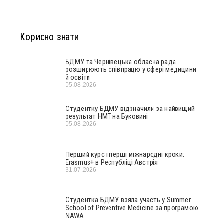
Корисно знати
БДМУ та Чернівецька обласна рада
розширюють співпрацю у сфері медицини
й освіти
05.08.2026
Студентку БДМУ відзначили за найвищий
результат НМТ на Буковині
05.08.2026
Перший курс і перші міжнародні кроки:
Erasmus+ в Республіці Австрія
31.07.2026
Студентка БДМУ взяла участь у Summer
School of Preventive Medicine за програмою
NAWA