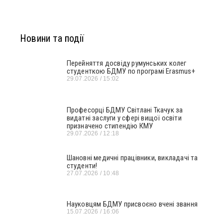
Новини та події
Перейняття досвіду румунських колег
студенткою БДМУ по програмі Erasmus+
29.07.2026
15:02
Професорці БДМУ Світлані Ткачук за
видатні заслуги у сфері вищої освіти
призначено стипендію КМУ
29.07.2026
12:18
Шановні медичні працівники, викладачі та
студенти!
27.07.2026
10:48
Науковцям БДМУ присвоєно вчені звання
15.07.2026
16:06