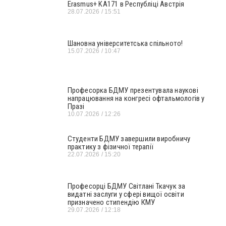
Erasmus+ KA171 в Республіці Австрія
28.07.2026
15:51
Шановна університетська спільното!
15.07.2026
10:47
Професорка БДМУ презентувала наукові
напрацювання на конгресі офтальмологів у
Празі
10.07.2026
12:26
Студенти БДМУ завершили виробничу
практику з фізичної терапії
22.07.2026
15:20
Професорці БДМУ Світлані Ткачук за
видатні заслуги у сфері вищої освіти
призначено стипендію КМУ
29.07.2026
12:18