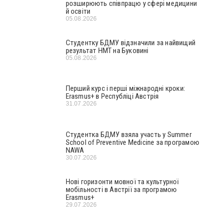
розширюють співпрацю у сфері медицини
й освіти
05.08.2026
Студентку БДМУ відзначили за найвищий
результат НМТ на Буковині
05.08.2026
Перший курс і перші міжнародні кроки:
Erasmus+ в Республіці Австрія
31.07.2026
Студентка БДМУ взяла участь у Summer
School of Preventive Medicine за програмою
NAWA
30.07.2026
Нові горизонти мовної та культурної
мобільності в Австрії за програмою
Erasmus+
29.07.2026