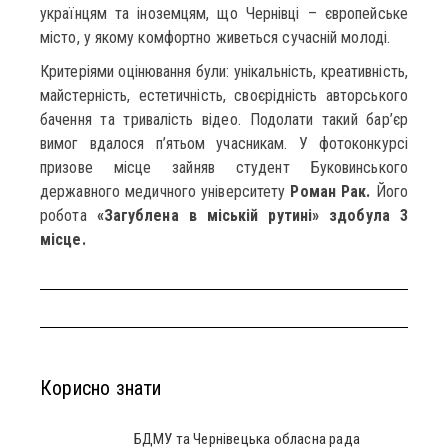
українцям та іноземцям, що Чернівці – європейське
місто, у якому комфортно живеться сучасній молоді.
Критеріями оцінювання були: унікальність, креативність,
майстерність, естетичність, своєрідність авторського
бачення та тривалість відео. Подолати такий бар’єр
вимог вдалося п’ятьом учасникам. У фотоконкурсі
призове місце зайняв студент Буковинського
державного медичного університету
Роман Рак.
Його
робота
«Загублена в міській рутині» здобула 3
місце.
Корисно знати
БДМУ та Чернівецька обласна рада