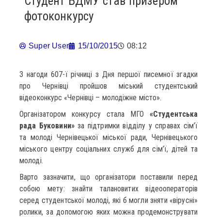
Студент БДМУ став призером
фотоконкурсу
Super User
15/10/2015
08:12
З нагоди 607-ї річниці з Дня першої писемної згадки
про Чернівці пройшов міський студентський
відеоконкурс «Чернівці – молодіжне місто».
Організатором конкурсу стала МГО
«Студентська
рада Буковини»
за підтримки відділу у справах сім’ї
та молоді Чернівецької міської ради, Чернівецького
міського центру соціальних служб для сім’ї, дітей та
молоді.
Варто зазначити, що організатори поставили перед
собою мету: знайти талановитих відеооператорів
серед студентської молоді, які б могли зняти «вірусні»
ролики, за допомогою яких можна продемонструвати