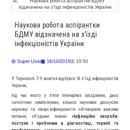
Наукова робота аспірантки
БДМУ відзначена на з’їзді
інфекціоністів України
Super User
16/10/2015
10:50
У Тернополі 7-9 жовтня відбувся ІХ з’їзд інфекціоністів
України,
під час якого у п’яти пленарних засіданнях, двох
сателітних симпозіумах, кількох наукових дискусіях
науковці та лікарі-інфекціоністи обговорили важливі
питання, об’єднані темою
«Інфекційні хвороби:
поступи і проблеми в діагностиці, терапії та