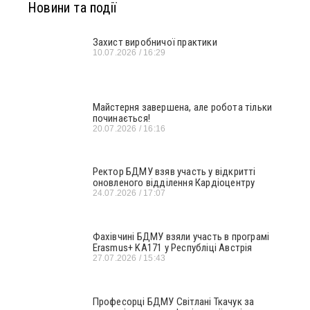
Новини та події
Захист виробничої практики
10.07.2026
16:29
Майстерня завершена, але робота тільки
починається!
20.07.2026
16:16
Ректор БДМУ взяв участь у відкритті
оновленого відділення Кардіоцентру
24.07.2026
17:07
Фахівчині БДМУ взяли участь в програмі
Erasmus+ KA171 у Республіці Австрія
27.07.2026
15:43
Професорці БДМУ Світлані Ткачук за