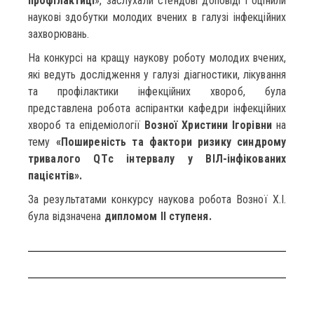
профілактиці
», заслухали стендові доповіді і оцінили
наукові здобутки молодих вчених в галузі інфекційних
захворювань.
На конкурсі на кращу наукову роботу молодих вчених,
які ведуть дослідження у галузі діагностики, лікування
та профілактики інфекційних хвороб, була
представлена робота аспірантки кафедри інфекційних
хвороб та епідеміології
Возної Христини Ігорівни
на
тему
«Поширеність та фактори ризику синдрому
тривалого QTс інтервалу у ВІЛ-інфікованих
пацієнтів».
За результатами конкурсу наукова робота Возної Х.І.
була відзначена
дипломом ІІ ступеня.