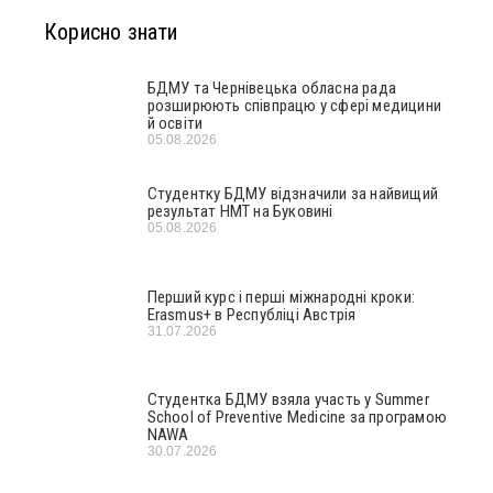
Корисно знати
БДМУ та Чернівецька обласна рада
розширюють співпрацю у сфері медицини
й освіти
05.08.2026
Студентку БДМУ відзначили за найвищий
результат НМТ на Буковині
05.08.2026
Перший курс і перші міжнародні кроки:
Erasmus+ в Республіці Австрія
31.07.2026
Студентка БДМУ взяла участь у Summer
School of Preventive Medicine за програмою
NAWA
30.07.2026