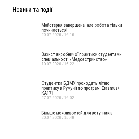
Новини та події
Майстерня завершена, але робота тільки
починається!
20.07.2026
16:16
Захист виробничої практики студентами
спеціальності «Медсестринство»
10.07.2026
16:22
Студентка БДМУ проходить літню
практику в Румунії по програмі Erasmus+
KA171
27.07.2026
16:02
Більше можливостей для вступників
20.07.2026
15:49