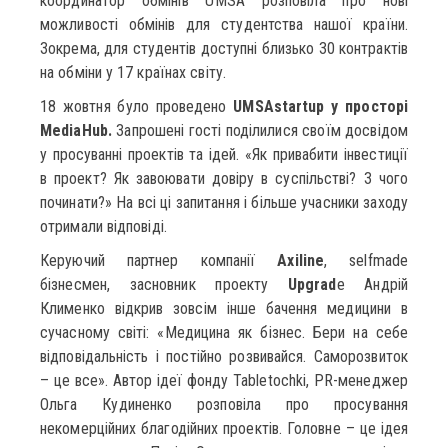
координатор обмінів UMSA розповіла про нові
можливості обмінів для студентства нашої країни.
Зокрема, для студентів доступні близько 30 контрактів
на обміни у 17 країнах світу.
18 жовтня було проведено
UMSAstartup у просторі
MediaHub.
Запрошені гості поділилися своїм досвідом
у просуванні проектів та ідей. «Як привабити інвестиції
в проект? Як завоювати довіру в суспільстві? З чого
починати?» На всі ці запитання і більше учасники заходу
отримали відповіді.
Керуючий партнер компанії
Axiline
, selfmade
бізнесмен, засновник проекту
Upgrad
e Андрій
Клименко відкрив зовсім інше бачення медицини в
сучасному світі: «Медицина як бізнес. Бери на себе
відповідальність і постійно розвивайся. Саморозвиток
– це все». Автор ідеї фонду Tabletochki, PR-менеджер
Ольга Кудиненко розповіла про просування
некомерційних благодійних проектів. Головне – це ідея