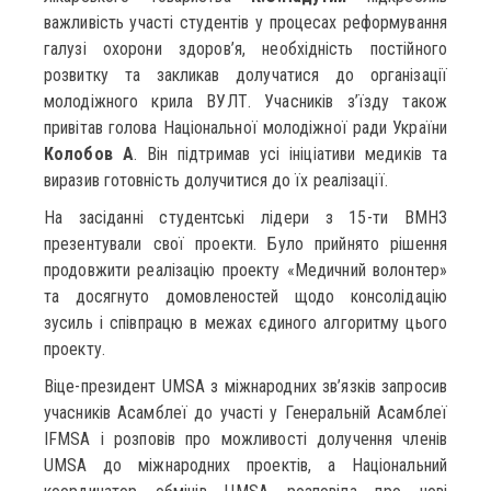
важливість участі студентів у процесах реформування
галузі охорони здоров’я, необхідність постійного
розвитку та закликав долучатися до організації
молодіжного крила ВУЛТ. Учасників з’їзду також
привітав голова Національної молодіжної ради України
Колобов А
. Він підтримав усі ініціативи медиків та
виразив готовність долучитися до їх реалізації.
На засіданні студентські лідери з 15-ти ВМНЗ
презентували свої проекти. Було прийнято рішення
продовжити реалізацію проекту «Медичний волонтер»
та досягнуто домовленостей щодо консолідацію
зусиль і співпрацю в межах єдиного алгоритму цього
проекту.
Віце-президент UMSA з міжнародних зв’язків запросив
учасників Асамблеї до участі у Генеральній Асамблеї
IFMSA і розповів про можливості долучення членів
UMSA до міжнародних проектів, а Національний