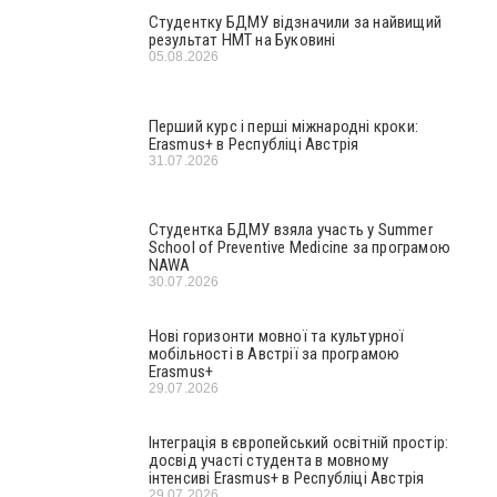
Студентку БДМУ відзначили за найвищий
результат НМТ на Буковині
05.08.2026
Перший курс і перші міжнародні кроки:
Erasmus+ в Республіці Австрія
31.07.2026
Студентка БДМУ взяла участь у Summer
School of Preventive Medicine за програмою
NAWA
30.07.2026
Нові горизонти мовної та культурної
мобільності в Австрії за програмою
Erasmus+
29.07.2026
Інтеграція в європейський освітній простір:
досвід участі студента в мовному
інтенсиві Erasmus+ в Республіці Австрія
29.07.2026