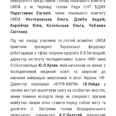
університет» представили: голова локального комітету
UMSA у м. Чернівці, голова Ради СНТ БДМУ
Парастивюк Євгенія
, члени локального комітету
UMSA
Нестеровська Ольга, Дзюба Андрій,
Карлійчук Юлія, Козельська Ольга, Чобанюк
Світлана.
Під час заходу учасників та гостей асамблеї UMSA
привітали президент Української федерації
роботодавців у сфері охорони здоров’я В.В.Загородній,
директор інституту післядипломної освіти НМУ імені
О.О.Богомольця
Ю.Л.Кучин
, який наголосив на змінах у
післядипломній медичній освіті та запросив до
навчання найкращих випускників зі всієї України. HR-
Директор корпорації «ЮРІЯ-ФАРМ»
І.В.Найда
у
своєму виступі акцентував увагу на особистих якостях,
якими повинен володіти лікар як спеціаліст, призвав
майбутніх лікарів чітко ставити перед собою мету та
досягати її. Заступник голови Всеукраїнського
лікарського товариства
К.О.Надутий
підкреслив