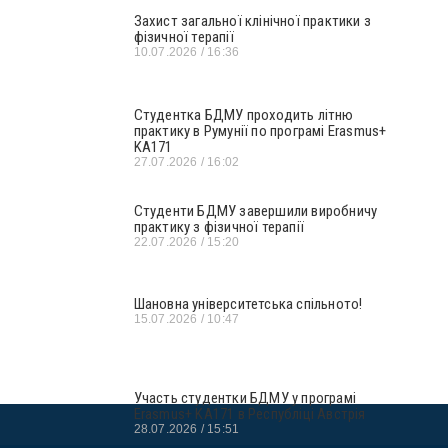
Захист загальної клінічної практики з
фізичної терапії
10.07.2026
16:36
Студентка БДМУ проходить літню
практику в Румунії по програмі Erasmus+
KA171
27.07.2026
16:02
Студенти БДМУ завершили виробничу
практику з фізичної терапії
22.07.2026
15:20
Шановна університетська спільното!
15.07.2026
10:47
Участь студентки БДМУ у програмі
Erasmus+ KA171 в Республіці Австрія
28.07.2026
15:51