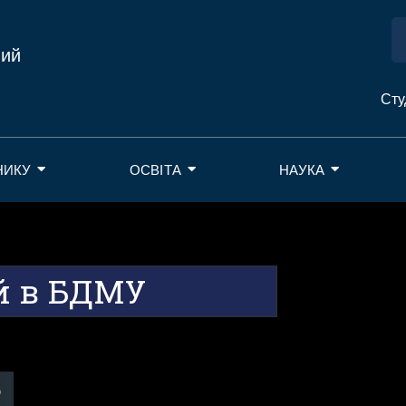
ний
Сту
НИКУ
ОСВІТА
НАУКА
й в БДМУ