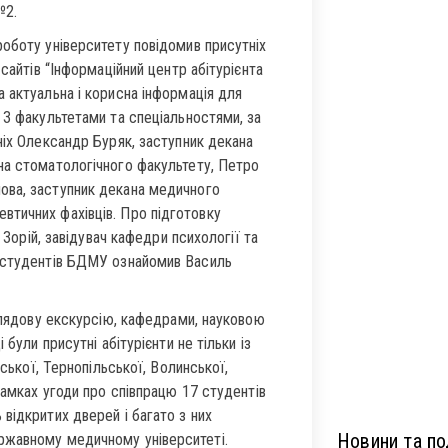
№2.
оботу університету повідомив присутніх
сайтів “Інформаційний центр абітурієнта
 актуальна і корисна інформація для
 З факультетами та спеціальностями, за
ніх Олександр Буряк, заступник декана
на стоматологічного факультету, Петро
ова, заступник декана медичного
тичних фахівців. Про підготовку
 Зорій, завідувач кафедри психології та
м студентів БДМУ ознайомив Василь
оглядову екскурсію, кафедрами, науковою
були присутні абітурієнти не тільки із
вської, Тернопільської, Волинської,
рамках угоди про співпрацю 17 студентів
відкритих дверей і багато з них
Новини та под
ржавному медичному університеті.