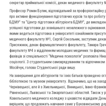
секретар приймальної комісії, декан медичного факультету 
Професор Роман Булик, відповідальний за профорієнтаційну р
про активне функціонування підготовчих курсів та про роботу 
БДМУ” та “Центр підготовки абітурієнта БДМУ”, де викладена
успішної підготовки до зовнішнього незалежного оцінювання.
якими ведеться підготовка в університеті ознайомили присут
медичного факультету №1, Сергій Сокольник, заступник дека
Присяжнюк, декан фармацевтичного факультету, Тамара Грач
факультету №4 з відділенням молодших медичних та фармацев
фахівців зі спеціальності “Медична психологія” розповіла Ніна
соціології. З студентським самоврядуванням та відпочинко
Мосійчук, голова Студентської ради вишу.
На завершення для абітурієнтів та їхніх батьків проведено 
бібліотекою та музеєм університету. Відзначимо, що на заході 
Чернівецької, але й з Хмельницької, Вінницької, Івано-Франкі
Рівненської, Львівської та Закарпатської областей. Також у 
Ковельського медичного коледжу з цікавістю відвідали День 
вирішили, що продовжать навчання саме у Буковинському де