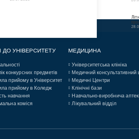
Літ
про
28.
П ДО УНІВЕРСИТЕТУ
МЕДИЦИНА
альності
Університетська клініка
ік конкурсних предметів
Медичний консультативний 
ла прийому в Університет
Медичні Центри
ла прийому в Коледж
Клінічні бази
сть навчання
Навчально-виробнича аптек
альна коміся
Лікувальний відділ