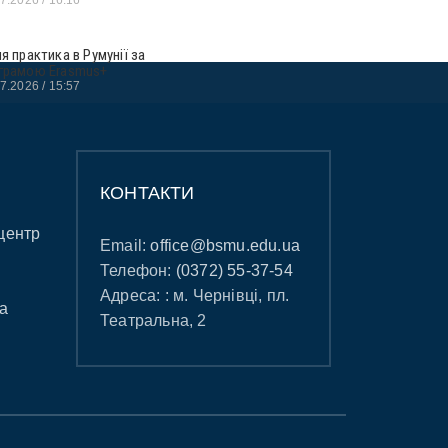
ня практика в Румунії за
грамою Erasmus+
07.2026
15:57
КОНТАКТИ
центр
Email:
office@bsmu.edu.ua
Телефон:
(0372) 55-37-54
Адреса: : м. Чернівці, пл.
а
Театральна, 2