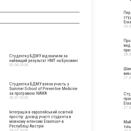
Пер
сту
Era
29.
Про
вид
при
29.
Студентку БДМУ відзначили за
найвищий результат НМТ на Буковині
05.08.2026
Шан
вик
27.
Студентка БДМУ взяла участь у
Summer School of Preventive Medicine
за програмою NAWA
Сту
30.07.2026
пра
Era
27.
Інтеграція в європейський освітній
простір: досвід участі студента в
мовному інтенсиві Erasmus+ в
Май
Республіці Австрія
тіл
29.07.2026
20.