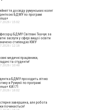
ейняття досвіду румунських колег
денткою БДМУ по програмі
smus+
07.2026
15:02
фесорці БДМУ Світлані Ткачук за
атні заслуги у сфері вищої освіти
значено стипендію КМУ
07.2026
12:18
овні медичні працівники,
ладачі та студенти!
07.2026
10:48
дентка БДМУ проходить літню
ктику в Румунії по програмі
smus+ KA171
07.2026
16:02
стерня завершена, але робота
ьки починається!
07.2026
16:16