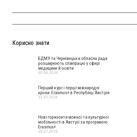
Корисно знати
БДМУ та Чернівецька обласна рада
розширюють співпрацю у сфері
медицини й освіти
05.08.2026
Перший курс і перші міжнародні
кроки: Erasmus+ в Республіці Австрія
31.07.2026
Нові горизонти мовної та культурної
мобільності в Австрії за програмою
Erasmus+
29.07.2026