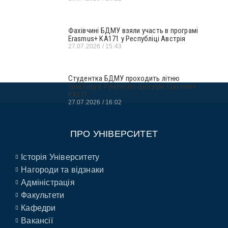
Фахівчині БДМУ взяли участь в програмі
Erasmus+ KA171 у Республіці Австрія
27.07.2026
15:43
Студентка БДМУ проходить літню
практику в Румунії по програмі Erasmus+
KA171
27.07.2026
16:02
ПРО УНІВЕРСИТЕТ
Історія Університету
Нагороди та відзнаки
Адміністрація
Факультети
Кафедри
Вакансії