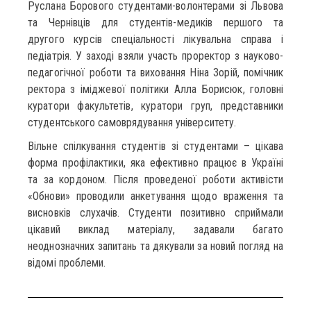
Руслана Борового студентами-волонтерами зі Львова
та Чернівців для студентів-медиків першого та
другого курсів спеціальності лікувальна справа і
педіатрія. У заході взяли участь проректор з науково-
педагогічної роботи та виховання Ніна Зорій, помічник
ректора з іміджевої політики Алла Борисюк, головні
куратори факультетів, куратори груп, представники
студентського самоврядування університету.
Вільне спілкування студентів зі студентами – цікава
форма профілактики, яка ефективно працює в Україні
та за кордоном. Після проведеної роботи активісти
«Обнови» проводили анкетування щодо враження та
висновків слухачів. Студенти позитивно сприймали
цікавий виклад матеріалу, задавали багато
неоднозначних запитань та дякували за новий погляд на
відомі проблеми.