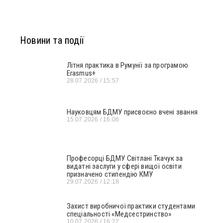
Новини та події
Літня практика в Румунії за програмою
Erasmus+
28.07.2026
15:57
Науковцям БДМУ присвоєно вчені звання
15.07.2026
16:06
Професорці БДМУ Світлані Ткачук за
видатні заслуги у сфері вищої освіти
призначено стипендію КМУ
29.07.2026
12:18
Захист виробничої практики студентами
спеціальності «Медсестринство»
10.07.2026
16:22