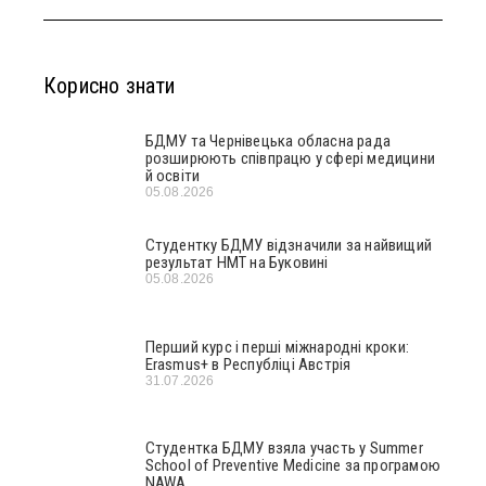
Корисно знати
БДМУ та Чернівецька обласна рада
розширюють співпрацю у сфері медицини
й освіти
05.08.2026
Студентку БДМУ відзначили за найвищий
результат НМТ на Буковині
05.08.2026
Перший курс і перші міжнародні кроки:
Erasmus+ в Республіці Австрія
31.07.2026
Студентка БДМУ взяла участь у Summer
School of Preventive Medicine за програмою
NAWA