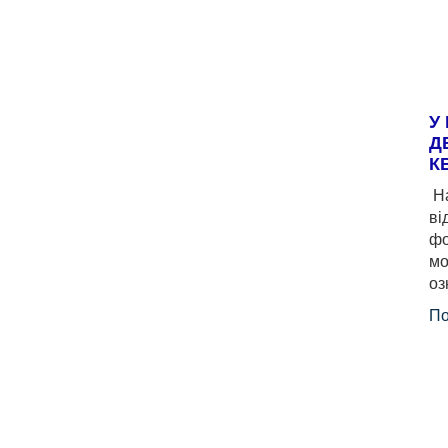
У
Д
К
На
ві
фо
мо
оз
По