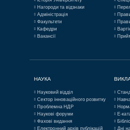
Нагороди та відзнаки
Перел
Адміністрація
Прави
Факультети
Прави
Кафедри
Варті
Вакансії
Прийм
НАУКА
ВИКЛ
Науковий відділ
Станд
Сектор інноваційного розвитку
Навча
Проблемна НДР
Норм
Наукові форуми
E-кат
Фахові видання
Біблі
Електронний архів публікацій
Дні н