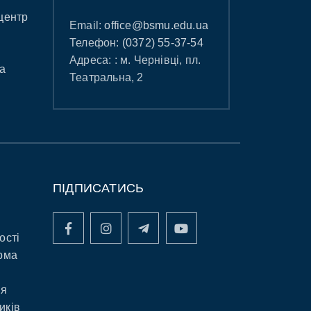
центр
Email:
office@bsmu.edu.ua
Телефон:
(0372) 55-37-54
Адреса: : м. Чернівці, пл.
а
Театральна, 2
ПІДПИСАТИСЬ
ості
рма
ня
иків