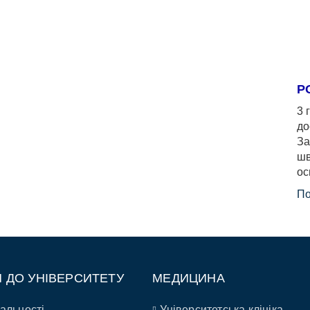
Р
3 
до
За
шв
ос
По
П ДО УНІВЕРСИТЕТУ
МЕДИЦИНА
альності
Університетська клініка