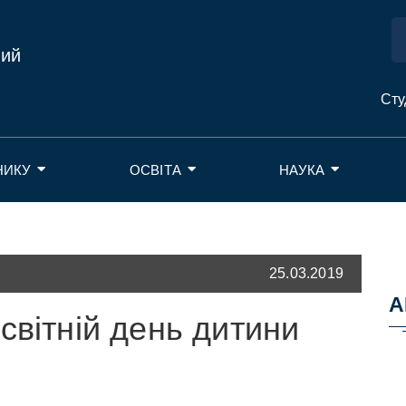
ний
Сту
НИКУ
ОСВІТА
НАУКА
25.03.2019
А
світній день дитини