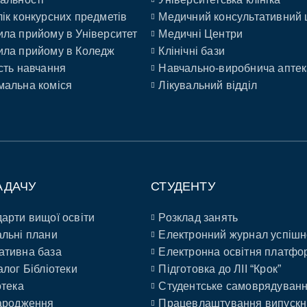
ік конкурсних предметів
Медичний консультативний 
ла прийому в Університет
Медичні Центри
ла прийому в Коледж
Клінічні бази
сть навчання
Навчально-виробнича аптек
альна коміся
Лікувальний відділ
АДАЧУ
СТУДЕНТУ
арти вищої освіти
Розклад занять
льні плани
Електронний журнал успішн
ативна база
Електронна освітня платфо
алог Бібліотеки
Підготовка до ЛІІ “Крок”
отека
Студентське самоврядуван
ародження
Працевлаштування випускн