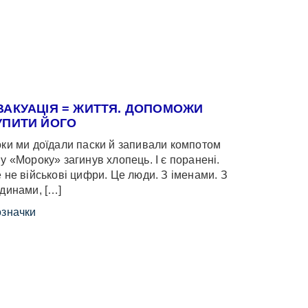
ВАКУАЦІЯ = ЖИТТЯ. ДОПОМОЖИ
УПИТИ ЙОГО
ки ми доїдали паски й запивали компотом
у «Мороку» загинув хлопець. І є поранені.
 не військові цифри. Це люди. З іменами. З
динами, […]
значки