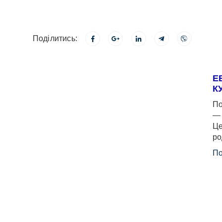
Поділитись:
Е
К
По
— 
Це
ро
По