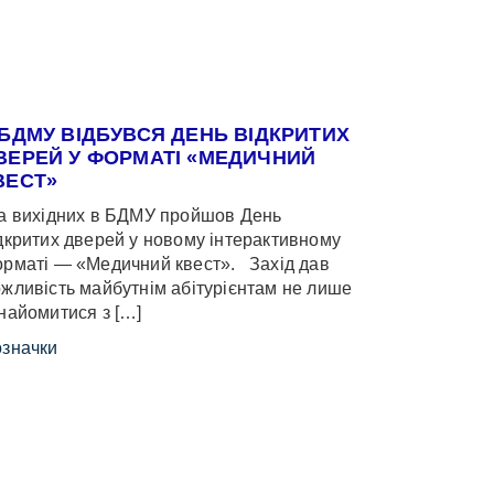
 БДМУ ВІДБУВСЯ ДЕНЬ ВІДКРИТИХ
ВЕРЕЙ У ФОРМАТІ «МЕДИЧНИЙ
ВЕСТ»
 вихідних в БДМУ пройшов День
дкритих дверей у новому інтерактивному
рматі — «Медичний квест». Захід дав
жливість майбутнім абітурієнтам не лише
найомитися з […]
значки