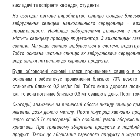
викладачі та аспіранти кафедри, студенти.
На сьогодні світове виробництво свинцю складає близьк
забруднення свинцем навколишнього середовища – вих
промисловості. Найбільш забрудненими ділянками є при
містить свинцеву присадку як детонатор. З вихлопними газ
свинцю. Міграція свинцю відбувається в системі: вода-гру
Тобто основна частина свинцю як забруднювача середовищ
воду, звідки потрапляє до харчових продуктів.
Були обговорені основні шляхи проникнення свинцю в о
основним і забезпечує проникнення близько 70% всього 
становить близько 0,2 мг/кг їжі. Тобто якщо доросла люд
їжі, то вона поглинає близько 0,3 мг свинцю в день. Поріг то
Сьогодні, зважаючи на величезні обсяги викиду свинцю пра
невеликі дози даного металу. Проте існує ряд харчових про
через спосіб їх консервації або особливі умови збережен
кришталь. При тривалому зберіганні продуктів в подібні
продукт. Також це зберігання харчового продукту в жерст