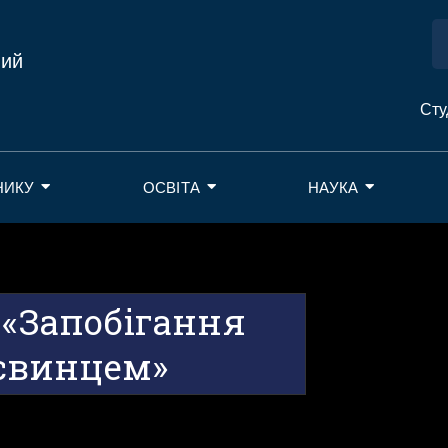
ний
Сту
НИКУ
ОСВІТА
НАУКА
 «Запобігання
свинцем»