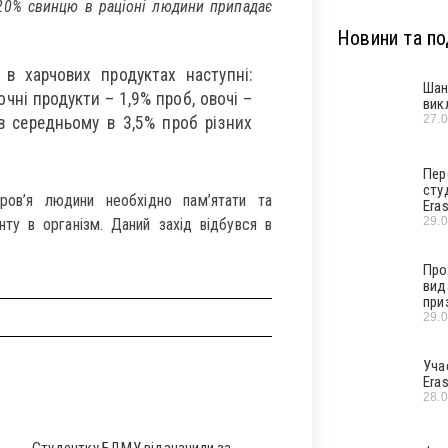
 20% свинцю в раціоні людини припадає
Новини та под
 в харчових продуктах наступні:
Шан
чні продукти – 1,9% проб, овочі –
вик
27.
в середньому в 3,5% проб різних
Пер
сту
ров’я людини необхідно пам’ятати та
Era
29.
у в організм. Даний захід відбувся в
Про
вид
при
29.
Уча
Era
28.
Студентку БДМУ відзначили за