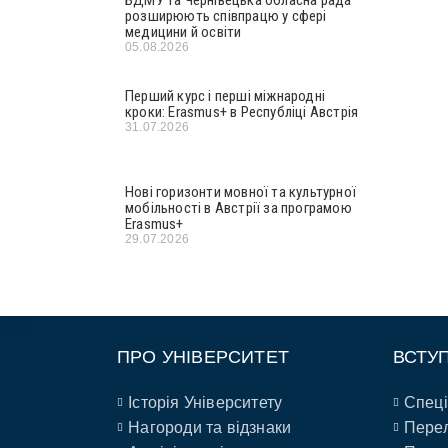
розширюють співпрацю у сфері
медицини й освіти
05.08.2026
Перший курс і перші міжнародні
кроки: Erasmus+ в Республіці Австрія
31.07.2026
Нові горизонти мовної та культурної
мобільності в Австрії за програмою
Erasmus+
29.07.2026
ПРО УНІВЕРСИТЕТ
ВСТУ
Історія Університету
Спеці
Нагороди та відзнаки
Перел