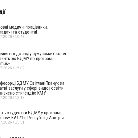
ії
овні медичні працівники,
ладачі та студенти!
07.2026
10:48
ейняття досвіду румунських колег
денткою БДМУ по програмі
smus+
07.2026
15:02
фесорці БДМУ Світлані Ткачук за
атні заслуги у сфері вищої освіти
значено стипендію КМУ
07.2026
12:18
сть студентки БДМУ у програмі
smus+ KA171 в Республіці Австрія
07.2026
15:51