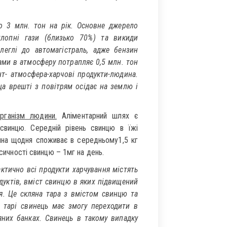
о 3 млн. тон на рік. Основне джерело
лопні гази (близько 70%) та викиди
леглі до автомагістраль, адже бензин
ами в атмосферу потрапляє 0,5 млн. тон
нт- атмосфера-харчові продукти-людина.
а врешті з повітрям осідає на землю і
рганізм людини.
Аліментарний шлях є
свинцю. Середній рівень свинцю в їжі
ина щодня споживає в середньому1,5 кг
ксичності свинцю – 1мг на день.
ктично всі продукти харчування містять
дуктів, вміст свинцю в яких підвищений
ня. Це скляна тара з вмістом свинцю та
й тарі свинець має змогу переходити в
яних банках. Свинець в такому випадку