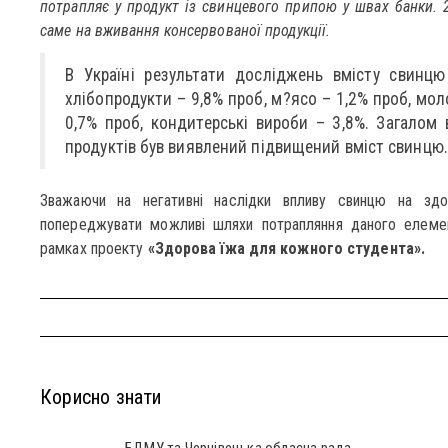
потрапляє у продукт із свинцевого припою у швах банки.
саме на вживання консервованої продукції.
В Україні результати досліджень вмісту свинцю
хлібопродукти – 9,8% проб, м?ясо – 1,2% проб, моло
0,7% проб, кондитерські вироби – 3,8%. Загалом 
продуктів був виявлений підвищений вміст свинцю.
Зважаючи на негативні наслідки впливу свинцю на здо
попереджувати можливі шляхи потрапляння даного елемент
рамках проекту
«Здорова їжа для кожного студента».
Корисно знати
БДМУ та Чернівецька обласна рада