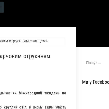
 харчовим отруєнням
Ми у Facebo
ідмічає як
Міжнародний тиждень по
о
круглий стіл
, в якому взяли участь