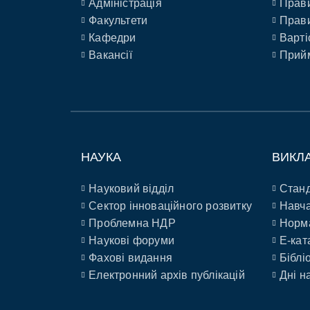
Адміністрація
Прави
Факультети
Прави
Кафедри
Варті
Вакансії
Прийм
НАУКА
ВИКЛ
Науковий відділ
Станд
Сектор інноваційного розвитку
Навча
Проблемна НДР
Норм
Наукові форуми
E-кат
Фахові видання
Біблі
Електронний архів публікацій
Дні н