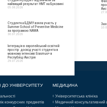
Фах
найвищий результат НМТ на Буковині
про
05.08.2026
Авс
27.
Студентка БДМУ взяла участь у
Зах
Summer School of Preventive Medicine
10.
за програмою NAWA
30.07.2026
Інтеграція в європейський освітній
простір: досвід участі студента в
мовному інтенсиві Erasmus+ в
Республіці Австрія
29.07.2026
П ДО УНІВЕРСИТЕТУ
МЕДИЦИНА
альності
Університетська клініка
ік конкурсних предметів
Медичний консультативний 