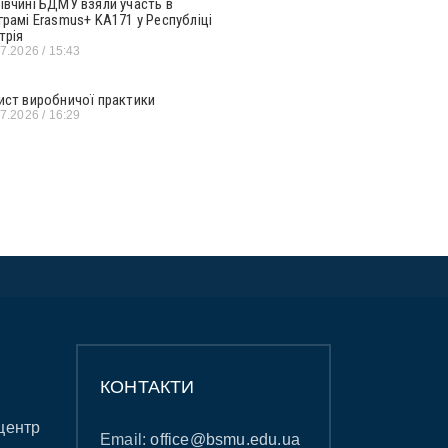
івчині БДМУ взяли участь в
грамі Erasmus+ KA171 у Республіці
трія
07.2026
15:43
ист виробничої практики
07.2026
16:29
КОНТАКТИ
центр
Email:
office@bsmu.edu.ua