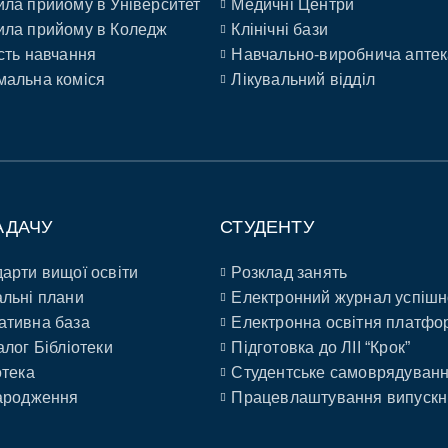
ла прийому в Університет
Медичні Центри
ла прийому в Коледж
Клінічні бази
сть навчання
Навчально-виробнича аптек
альна коміся
Лікувальний відділ
АДАЧУ
СТУДЕНТУ
арти вищої освіти
Розклад занять
льні плани
Електронний журнал успішн
ативна база
Електронна освітня платфо
алог Бібліотеки
Підготовка до ЛІІ “Крок”
отека
Студентське самоврядуван
ародження
Працевлаштування випускн