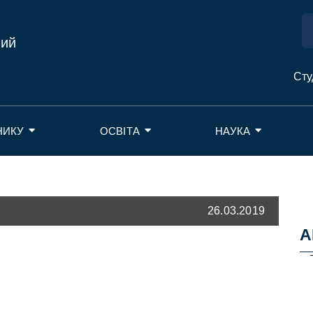
ний
Сту
НИКУ
ОСВІТА
НАУКА
26.03.2019
А