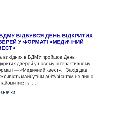
 БДМУ ВІДБУВСЯ ДЕНЬ ВІДКРИТИХ
ВЕРЕЙ У ФОРМАТІ «МЕДИЧНИЙ
ВЕСТ»
 вихідних в БДМУ пройшов День
дкритих дверей у новому інтерактивному
рматі — «Медичний квест». Захід дав
жливість майбутнім абітурієнтам не лише
найомитися з […]
значки