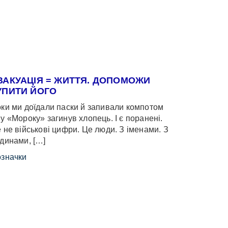
ВАКУАЦІЯ = ЖИТТЯ. ДОПОМОЖИ
УПИТИ ЙОГО
ки ми доїдали паски й запивали компотом
у «Мороку» загинув хлопець. І є поранені.
 не військові цифри. Це люди. З іменами. З
динами, […]
значки