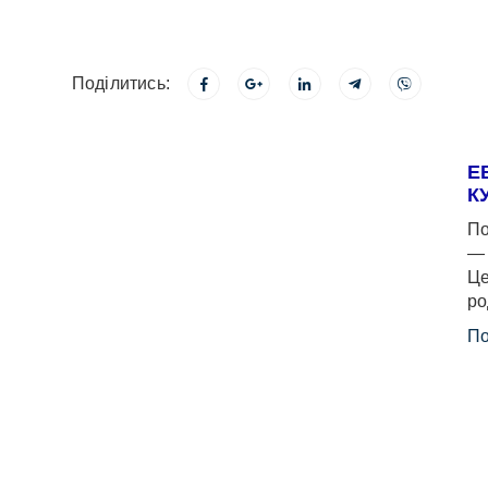
Поділитись:
Е
К
По
— 
Це
ро
По