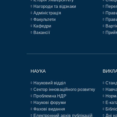
Нагороди та відзнаки
Перел
Адміністрація
Прави
Факультети
Прави
Кафедри
Варті
Вакансії
Прийм
НАУКА
ВИКЛ
Науковий відділ
Станд
Сектор інноваційного розвитку
Навча
Проблемна НДР
Норм
Наукові форуми
E-кат
Фахові видання
Біблі
Електронний архів публікацій
Дні н