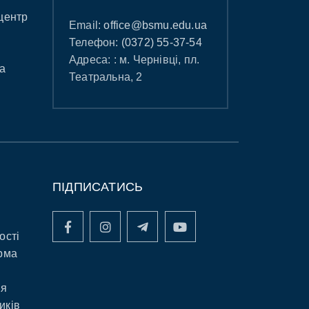
центр
Email:
office@bsmu.edu.ua
Телефон:
(0372) 55-37-54
Адреса: : м. Чернівці, пл.
а
Театральна, 2
ПІДПИСАТИСЬ
ості
рма
ня
иків