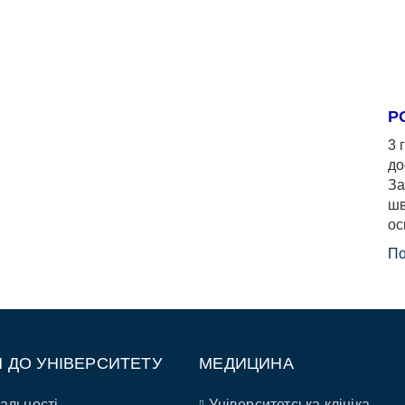
Р
3 
до
За
шв
ос
По
П ДО УНІВЕРСИТЕТУ
МЕДИЦИНА
альності
Університетська клініка