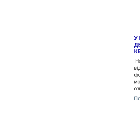
У
Д
К
На
ві
фо
мо
оз
По