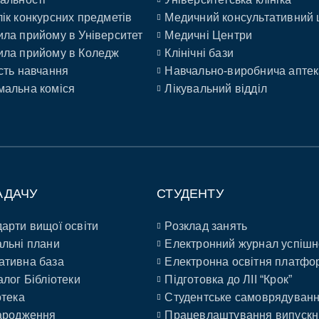
ік конкурсних предметів
Медичний консультативний 
ла прийому в Університет
Медичні Центри
ла прийому в Коледж
Клінічні бази
сть навчання
Навчально-виробнича аптек
альна коміся
Лікувальний відділ
АДАЧУ
СТУДЕНТУ
арти вищої освіти
Розклад занять
льні плани
Електронний журнал успішн
ативна база
Електронна освітня платфо
алог Бібліотеки
Підготовка до ЛІІ “Крок”
отека
Студентське самоврядуван
ародження
Працевлаштування випускн