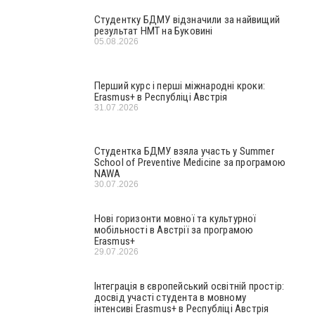
Студентку БДМУ відзначили за найвищий
результат НМТ на Буковині
05.08.2026
Перший курс і перші міжнародні кроки:
Erasmus+ в Республіці Австрія
31.07.2026
Студентка БДМУ взяла участь у Summer
School of Preventive Medicine за програмою
NAWA
30.07.2026
Нові горизонти мовної та культурної
мобільності в Австрії за програмою
Erasmus+
29.07.2026
Інтеграція в європейський освітній простір:
досвід участі студента в мовному
інтенсиві Erasmus+ в Республіці Австрія