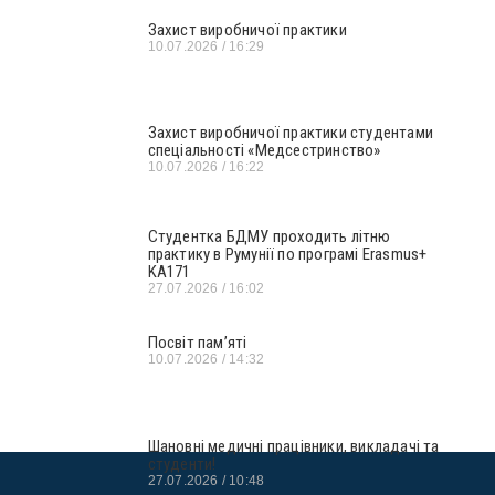
Захист виробничої практики
10.07.2026
16:29
Захист виробничої практики студентами
спеціальності «Медсестринство»
10.07.2026
16:22
Студентка БДМУ проходить літню
практику в Румунії по програмі Erasmus+
KA171
27.07.2026
16:02
Посвіт пам’яті
10.07.2026
14:32
Шановні медичні працівники, викладачі та
студенти!
27.07.2026
10:48