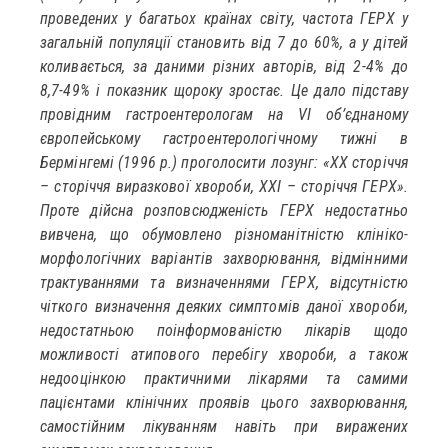
проведених у багатьох країнах світу, частота ГЕРХ у
загальній популяції становить від 7 до 60%, а у дітей
коливається, за даними різних авторів, від 2-4% до
8,7-49% і показник щороку зростає. Це дало підставу
провідним гастроентерологам на VІ об’єднаному
європейському гастроентерологічному тижні в
Бермінгемі (1996 р.) проголосити лозунг: «ХХ сторіччя
– сторіччя виразкової хвороби, ХХІ – сторіччя ГЕРХ».
Проте дійсна розповсюдженість ГЕРХ недостатньо
вивчена, що обумовлено різноманітністю клініко-
морфологічних варіантів захворювання, відмінними
трактуваннями та визначеннями ГЕРХ, відсутністю
чіткого визначення деяких симптомів даної хвороби,
недостатньою поінформованістю лікарів щодо
можливості атипового перебігу хвороби, а також
недооцінкою практичними лікарями та самими
пацієнтами клінічних проявів цього захворювання,
самостійним лікуванням навіть при виражених