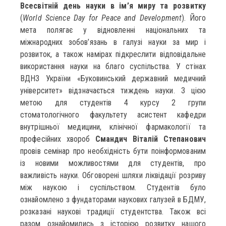
Всесвітній день науки в ім’я миру та розвитку
(
World Science Day for Peace and Development
). Його
мета полягає у відновленні національних та
міжнародних зобов’язань в галузі науки за мир і
розвиток, а також намірах підкреслити відповідальне
використання науки на благо суспільства. У стінах
ВДНЗ України «Буковинський державний медичний
університет» відзначається тиждень науки. З цією
метою для студентів 4 курсу 2 групи
стоматологічного факультету асистент кафедри
внутрішньої медицини, клінічної фармакології та
професійних хвороб
Смандич Віталій Степанович
провів семінар про необхідність бути поінформованим
із новими можливостями для студентів, про
важливість науки. Обговорені шляхи ліквідації розриву
між наукою і суспільством. Студентів було
ознайомлено з фундаторами наукових галузей в БДМУ,
розказані наукові традиції студентства. Також всі
разом ознайомились з історією розвитку нашого