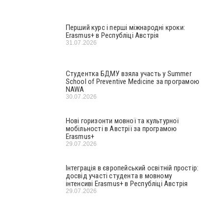
Перший курс і перші міжнародні кроки:
Erasmus+ в Республіці Австрія
31.07.2026
Студентка БДМУ взяла участь у Summer
School of Preventive Medicine за програмою
NAWA
30.07.2026
Нові горизонти мовної та культурної
мобільності в Австрії за програмою
Erasmus+
29.07.2026
Інтеграція в європейський освітній простір:
досвід участі студента в мовному
інтенсиві Erasmus+ в Республіці Австрія
29.07.2026