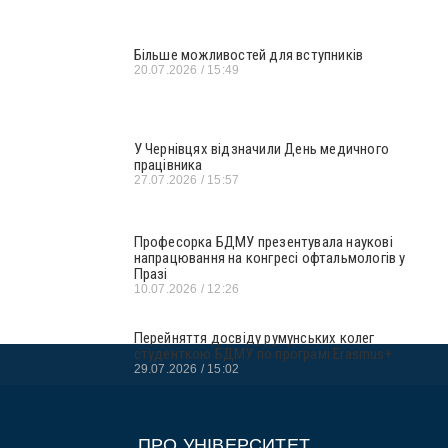
Більше можливостей для вступників
20.07.2026
15:49
У Чернівцях відзначили День медичного
працівника
27.07.2026
15:57
Професорка БДМУ презентувала наукові
напрацювання на конгресі офтальмологів у
Празі
10.07.2026
12:26
Перейняття досвіду румунських колег
студенткою БДМУ по програмі Erasmus+
29.07.2026
15:02
ПРО УНІВЕРСИТЕТ