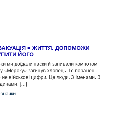
ВАКУАЦІЯ = ЖИТТЯ. ДОПОМОЖИ
УПИТИ ЙОГО
ки ми доїдали паски й запивали компотом
у «Мороку» загинув хлопець. І є поранені.
 не військові цифри. Це люди. З іменами. З
динами, […]
значки