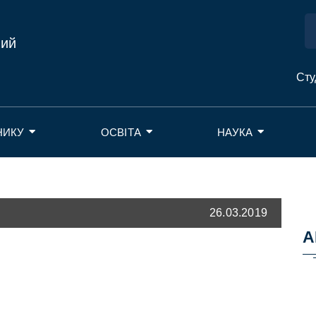
ний
Сту
НИКУ
ОСВІТА
НАУКА
26.03.2019
А