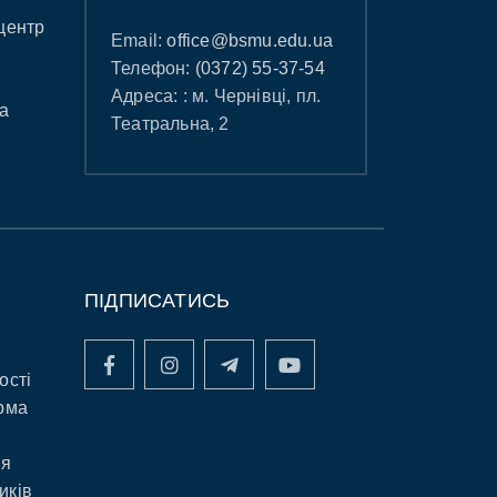
центр
Email:
office@bsmu.edu.ua
Телефон:
(0372) 55-37-54
Адреса: : м. Чернівці, пл.
а
Театральна, 2
ПІДПИСАТИСЬ
ості
рма
ня
иків