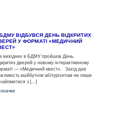
 БДМУ ВІДБУВСЯ ДЕНЬ ВІДКРИТИХ
ВЕРЕЙ У ФОРМАТІ «МЕДИЧНИЙ
ВЕСТ»
 вихідних в БДМУ пройшов День
дкритих дверей у новому інтерактивному
рматі — «Медичний квест». Захід дав
жливість майбутнім абітурієнтам не лише
найомитися з […]
значки