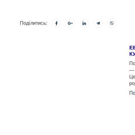
Поділитись:
Е
К
По
— 
Це
ро
По