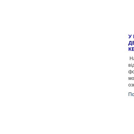
У
Д
К
На
ві
фо
мо
оз
По