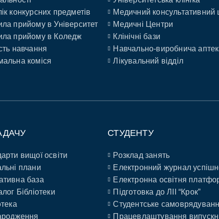
ік конкурсних предметів
Медичний консультативний 
ла прийому в Університет
Медичні Центри
ла прийому в Коледж
Клінічні бази
сть навчання
Навчально-виробнича аптек
альна коміся
Лікувальний відділ
АДАЧУ
СТУДЕНТУ
арти вищої освіти
Розклад занять
льні плани
Електронний журнал успішн
ативна база
Електронна освітня платфо
алог Бібліотеки
Підготовка до ЛІІ “Крок”
отека
Студентське самоврядуван
ародження
Працевлаштування випускн