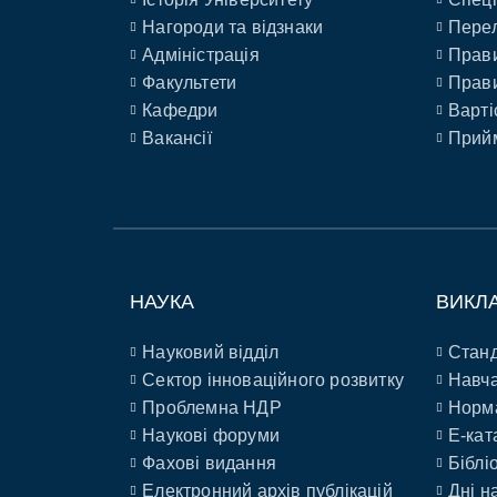
Нагороди та відзнаки
Перел
Адміністрація
Прави
Факультети
Прави
Кафедри
Варті
Вакансії
Прийм
НАУКА
ВИКЛ
Науковий відділ
Станд
Сектор інноваційного розвитку
Навча
Проблемна НДР
Норм
Наукові форуми
E-кат
Фахові видання
Біблі
Електронний архів публікацій
Дні н