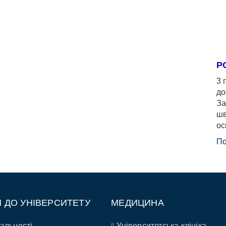
Р
3 
до
За
шв
ос
По
П ДО УНІВЕРСИТЕТУ
МЕДИЦИНА
альності
Університетська клініка