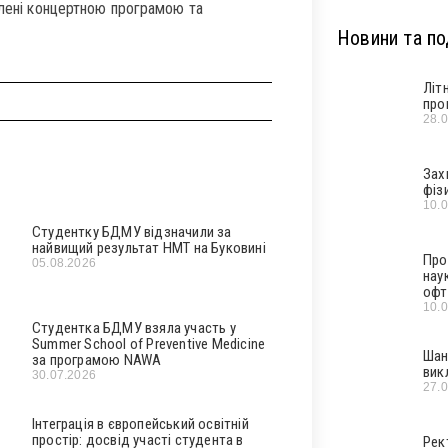
олені концертною програмою та
Новини та под
Літ
про
28.
Зах
фіз
10.
Студентку БДМУ відзначили за
найвищий результат НМТ на Буковині
Про
05.08.2026
нау
офт
10.
Студентка БДМУ взяла участь у
Summer School of Preventive Medicine
Шан
за програмою NAWA
вик
30.07.2026
27.
Інтеграція в європейський освітній
простір: досвід участі студента в
Рек