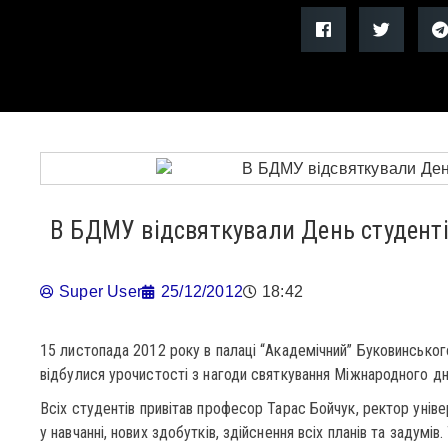
В БДМУ відсвяткували День студент
Super User
25/12/2012
18:42
15 листопада 2012 року в палаці “Академічний” Буковинсько
відбулися урочистості з нагоди святкування Міжнародного дн
Всіх студентів привітав професор Тарас Бойчук, ректор уніве
у навчанні, нових здобутків, здійснення всіх планів та задумі