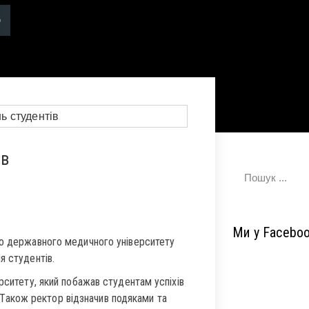
ів
Ми у Facebo
го державного медичного університету
я студентів.
рситету, який побажав студентам успіхів
в. Також ректор відзначив подяками та