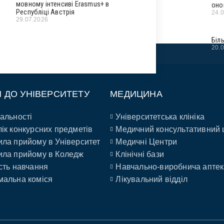
мовному інтенсиві Erasmus+ в
оно
Республіці Австрія
24.
29.07.2026
Біл
20.
П ДО УНІВЕРСИТЕТУ
МЕДИЦИНА
альності
Університетська клініка
ік конкурсних предметів
Медичний консультативний 
ла прийому в Університет
Медичні Центри
ла прийому в Коледж
Клінічні бази
сть навчання
Навчально-виробнича аптек
альна коміся
Лікувальний відділ