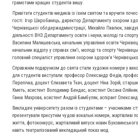
грамотами кращих студентів вишу.
Привітати студентів-медиків із їхнім святом та вручити поче
гості: Ігор Шкробанець, директор Департаменту охорони здор
Чернівецької облдержадміністрації; Михайло Павлюк, завідув
діяльності ВНЗ Департаменту освіти і науки, молоді та спорт
Василина Малишевська, начальник управління освіти Чернівець
начальник відділу у справах сім’ї, молоді та спорту Чернівець
головний спеціаліст управління охорони здоров’я Чернівецько
Справжнім подарунком до свята стали художні номери у викон
для студентів виступали: професор Олександр Федів, проф
Перепічка, доцент Єлизавета Ткач, доцент Ніна Зорій, старш
Кметь, асистент Володимир Бендас, асистент Оксана Олійник
Ганна Махрова, асистент Андрій Бамбуляк, аспірант Олександ
Викладачі університету разом із студентами – учасниками ст
презентували присутнім чудові вокальні номери, жартівливі 
життя, фотоконкурс, жартівливий випуск новин Буковинськог
навіть театралізований викладацький показ мод.