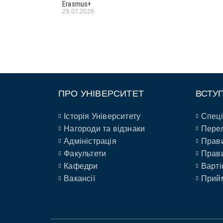
Erasmus+
29.07.2026
ПРО УНІВЕРСИТЕТ
ВСТУ
Історія Університету
Спеці
Нагороди та відзнаки
Перел
Адміністрація
Прави
Факультети
Прави
Кафедри
Варті
Вакансії
Прийм