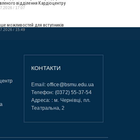
вленого відділення Кардіоцентру
07.2026
17:07
ьше можливостей для вступників
07.2026
15:49
КОНТАКТИ
центр
Email:
office@bsmu.edu.ua
Телефон:
(0372) 55-37-54
Адреса: : м. Чернівці, пл.
а
Театральна, 2