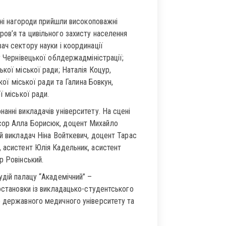
сні нагороди прийшли високоповажні
ов’я та цивільного захисту населення
ач сектору науки і координації
у Чернівецької облдержадміністрації;
кої міської ради; Наталія Коцур,
кої міської ради та Галина Бовкун,
ї міської ради.
анні викладачів університету. На сцені
есор Алла Борисюк, доцент Михайло
ий викладач Ніна Войткевич, доцент Тарас
, асистент Юлія Кадельник, асистент
р Ровінський.
удій палацу “Академічний” –
постановки із викладацько-студентського
о державного медичного університету та