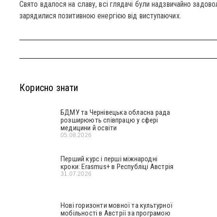
Свято вдалося на славу, всі глядачі були надзвичайно задов
зарядилися позитивною енергією від виступаючих.
Корисно знати
БДМУ та Чернівецька обласна рада
розширюють співпрацю у сфері
медицини й освіти
05.08.2026
Перший курс і перші міжнародні
кроки: Erasmus+ в Республіці Австрія
31.07.2026
Нові горизонти мовної та культурної
мобільності в Австрії за програмою