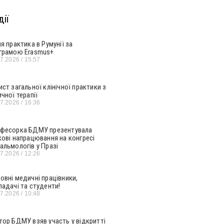
ії
ня практика в Румунії за
грамою Erasmus+
07.2026
15:57
ист загальної клінічної практики з
ичної терапії
07.2026
16:36
фесорка БДМУ презентувала
кові напрацювання на конгресі
альмологів у Празі
07.2026
12:26
овні медичні працівники,
ладачі та студенти!
07.2026
10:48
тор БДМУ взяв участь у відкритті