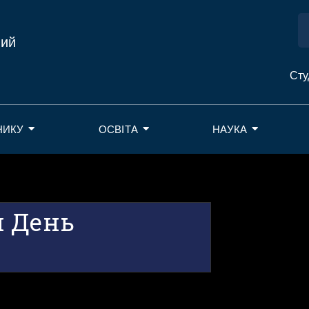
ний
Сту
НИКУ
ОСВІТА
НАУКА
и День