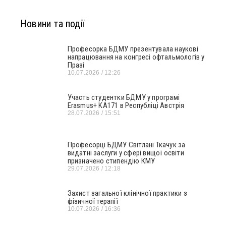
Новини та події
Професорка БДМУ презентувала наукові
напрацювання на конгресі офтальмологів у
Празі
10.07.2026
12:26
Участь студентки БДМУ у програмі
Erasmus+ KA171 в Республіці Австрія
28.07.2026
15:51
Професорці БДМУ Світлані Ткачук за
видатні заслуги у сфері вищої освіти
призначено стипендію КМУ
29.07.2026
12:18
Захист загальної клінічної практики з
фізичної терапії
10.07.2026
16:36