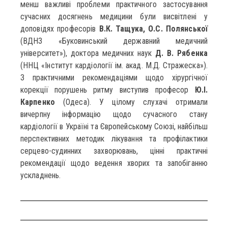
менш важливі проблеми практичного застосування
сучасних досягнень медицини були висвітлені у
доповідях професорів
В.К. Тащука, О.С. Полянської
(ВДНЗ «Буковинський державний медичний
університет»), доктора медичних наук
Д. В. Рябенка
(ННЦ «Інститут кардіології ім. акад. М.Д. Стражеска»).
З практичними рекомендаціями щодо хірургічної
корекції порушень ритму виступив професор
Ю.І.
Карпенко
(Одеса). У цілому слухачі отримали
вичерпну інформацію щодо сучасного стану
кардіології в Україні та Європейському Союзі, найбільш
перспективних методик лікування та профілактики
серцево-судинних захворювань, цінні практичні
рекомендації щодо ведення хворих та запобіганню
ускладнень.