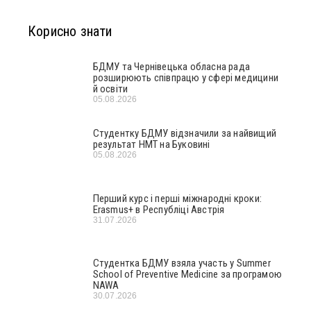
Корисно знати
БДМУ та Чернівецька обласна рада
розширюють співпрацю у сфері медицини
й освіти
05.08.2026
Студентку БДМУ відзначили за найвищий
результат НМТ на Буковині
05.08.2026
Перший курс і перші міжнародні кроки:
Erasmus+ в Республіці Австрія
31.07.2026
Студентка БДМУ взяла участь у Summer
School of Preventive Medicine за програмою
NAWA
30.07.2026