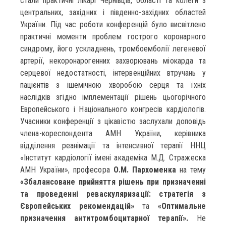
стали практичні лікарі Чернівців, області та колеги з
центральних, західних і південно-західних областей
України. Під час роботи конференцій було висвітлено
практичні моменти проблем гострого коронарного
синдрому, його ускладнень, тромбоемболії легеневої
артерії, некоронарогенних захворювань міокарда та
серцевої недостатності, інтервенційних втручань у
пацієнтів з ішемічною хворобою серця та їхніх
наслідків згідно імплементації рішень цьогорічного
Европейського і Національного конгресів кардіологів.
Учасники конференції з цікавістю заслухали доповідь
члена-кореспондента АМН України, керівника
відділення реанімації та інтенсивної терапії ННЦ
«Інститут кардіології імені академіка М.Д. Стражеска
АМН України», професора
О.М. Пархоменка
на тему
«Збалансоване прийняття рішень при призначенні
та проведенні реваскуляризації: стратегія з
Європейських рекомендацій»
та
«Оптимальне
призначення антитромбоцитарної терапії».
Не