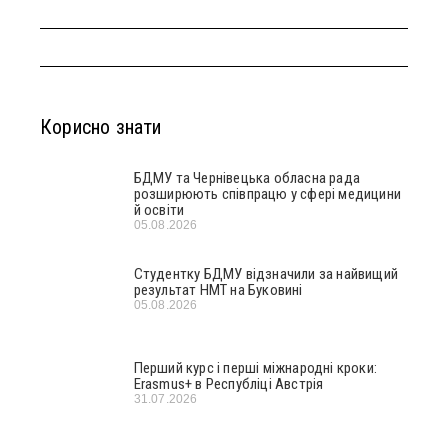
Корисно знати
БДМУ та Чернівецька обласна рада
розширюють співпрацю у сфері медицини
й освіти
05.08.2026
Студентку БДМУ відзначили за найвищий
результат НМТ на Буковині
05.08.2026
Перший курс і перші міжнародні кроки:
Erasmus+ в Республіці Австрія
31.07.2026