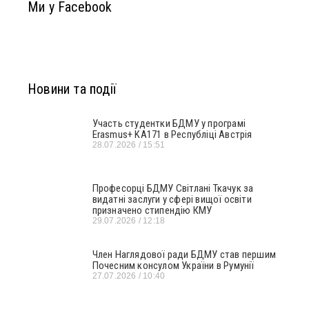
Ми у Facebook
Новини та події
Участь студентки БДМУ у програмі
Erasmus+ KA171 в Республіці Австрія
28.07.2026
15:51
Професорці БДМУ Світлані Ткачук за
видатні заслуги у сфері вищої освіти
призначено стипендію КМУ
29.07.2026
12:18
Член Наглядової ради БДМУ став першим
Почесним консулом України в Румунії
27.07.2026
10:40