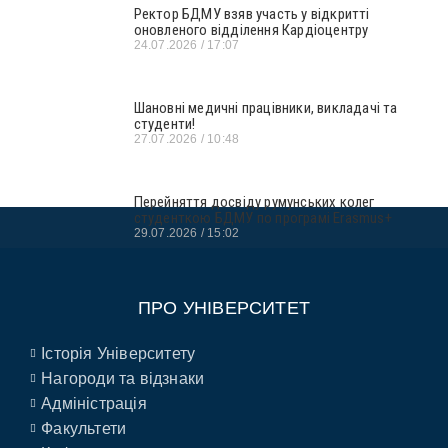
Ректор БДМУ взяв участь у відкритті
оновленого відділення Кардіоцентру
24.07.2026
17:07
Шановні медичні працівники, викладачі та
студенти!
27.07.2026
10:48
Перейняття досвіду румунських колег
студенткою БДМУ по програмі Erasmus+
29.07.2026
15:02
ПРО УНІВЕРСИТЕТ
Історія Університету
Нагороди та відзнаки
Адміністрація
Факультети