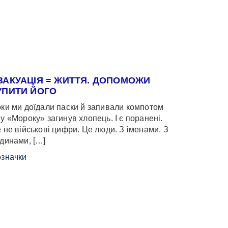
ВАКУАЦІЯ = ЖИТТЯ. ДОПОМОЖИ
УПИТИ ЙОГО
ки ми доїдали паски й запивали компотом
у «Мороку» загинув хлопець. І є поранені.
 не військові цифри. Це люди. З іменами. З
динами, […]
значки