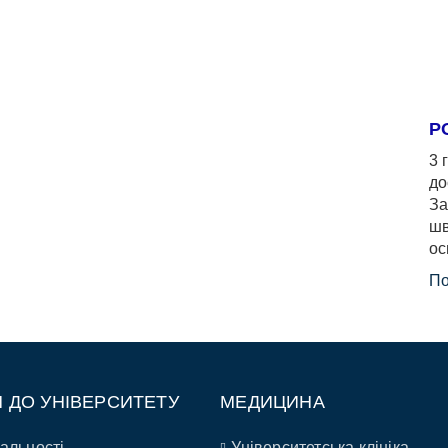
Р
3 
до
За
шв
ос
По
П ДО УНІВЕРСИТЕТУ
МЕДИЦИНА
альності
Університетська клініка