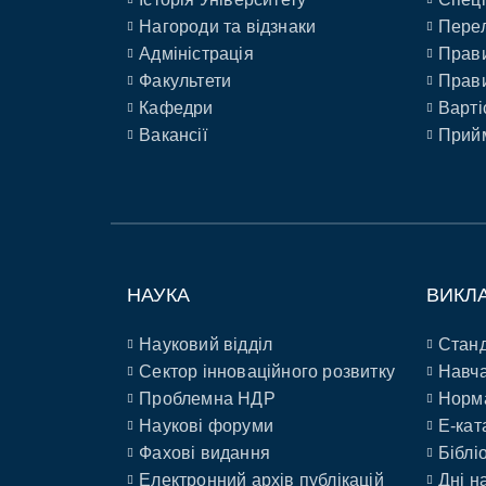
Нагороди та відзнаки
Перел
Адміністрація
Прави
Факультети
Прави
Кафедри
Варті
Вакансії
Прийм
НАУКА
ВИКЛ
Науковий відділ
Станд
Сектор інноваційного розвитку
Навча
Проблемна НДР
Норм
Наукові форуми
E-кат
Фахові видання
Біблі
Електронний архів публікацій
Дні н