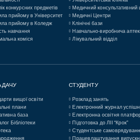
ік конкурсних предметів
Медичний консультативний 
ла прийому в Університет
Медичні Центри
ла прийому в Коледж
Клінічні бази
сть навчання
Навчально-виробнича аптек
альна коміся
Лікувальний відділ
АДАЧУ
СТУДЕНТУ
арти вищої освіти
Розклад занять
льні плани
Електронний журнал успішн
ативна база
Електронна освітня платфо
алог Бібліотеки
Підготовка до ЛІІ “Крок”
отека
Студентське самоврядуван
ародження
Працевлаштування випускн