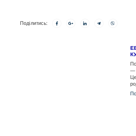
Поділитись:
Е
К
По
— 
Це
ро
По