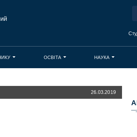
ний
Сту
НИКУ
ОСВІТА
НАУКА
26.03.2019
А