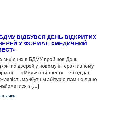
 БДМУ ВІДБУВСЯ ДЕНЬ ВІДКРИТИХ
ВЕРЕЙ У ФОРМАТІ «МЕДИЧНИЙ
ВЕСТ»
 вихідних в БДМУ пройшов День
дкритих дверей у новому інтерактивному
рматі — «Медичний квест». Захід дав
жливість майбутнім абітурієнтам не лише
найомитися з […]
значки