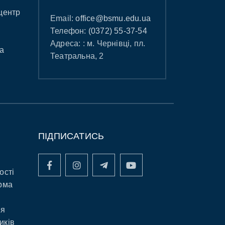
центр
Email:
office@bsmu.edu.ua
Телефон:
(0372) 55-37-54
Адреса: : м. Чернівці, пл.
а
Театральна, 2
ПІДПИСАТИСЬ
ості
рма
ня
иків