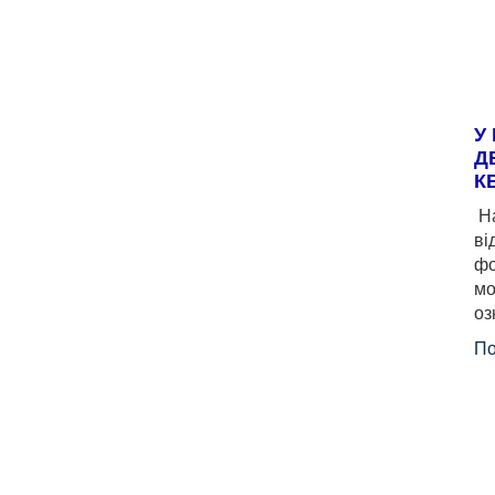
У
Д
К
На
ві
фо
мо
оз
По