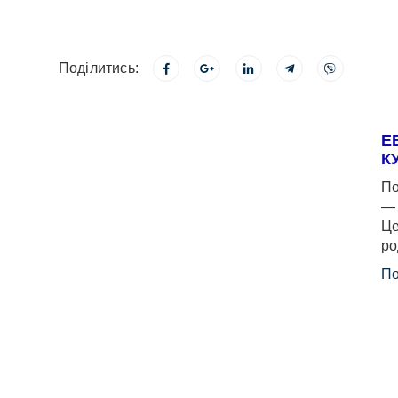
Поділитись:
Е
К
По
— 
Це
ро
По