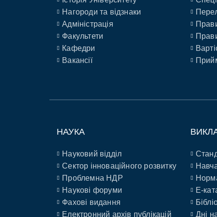
Нагороди та відзнаки
Перел
Адміністрація
Прави
Факультети
Прави
Кафедри
Варті
Вакансії
Прийм
НАУКА
ВИКЛ
Науковий відділ
Станд
Сектор інноваційного розвитку
Навча
Проблемна НДР
Норм
Наукові форуми
E-кат
Фахові видання
Біблі
Електронний архів публікацій
Дні н