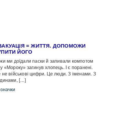
ВАКУАЦІЯ = ЖИТТЯ. ДОПОМОЖИ
УПИТИ ЙОГО
ки ми доїдали паски й запивали компотом
у «Мороку» загинув хлопець. І є поранені.
 не військові цифри. Це люди. З іменами. З
динами, […]
значки