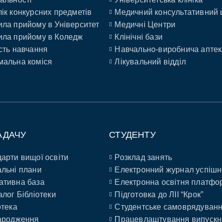
ік конкурсних предметів
Медичний консультативний 
ла прийому в Університет
Медичні Центри
ла прийому в Коледж
Клінічні бази
сть навчання
Навчально-виробнича аптек
альна коміся
Лікувальний відділ
АДАЧУ
СТУДЕНТУ
арти вищої освіти
Розклад занять
льні плани
Електронний журнал успішн
ативна база
Електронна освітня платфо
алог Бібліотеки
Підготовка до ЛІІ “Крок”
отека
Студентське самоврядуван
ародження
Працевлаштування випускн