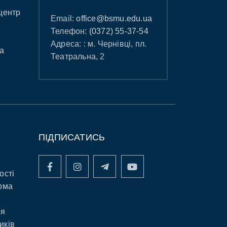
центр
Email:
office@bsmu.edu.ua
Телефон:
(0372) 55-37-54
Адреса: : м. Чернівці, пл.
а
Театральна, 2
ПІДПИСАТИСЬ
ості
рма
ня
иків