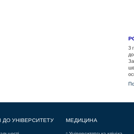
Р
3 
до
За
шв
ос
По
П ДО УНІВЕРСИТЕТУ
МЕДИЦИНА
альності
Університетська клініка