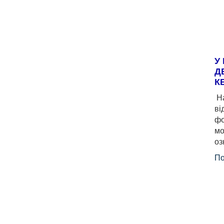
У
Д
К
На
ві
фо
мо
оз
По