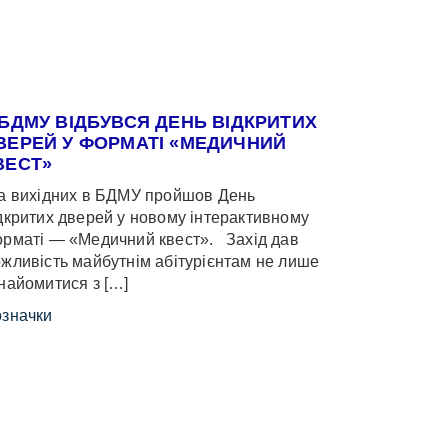
 БДМУ ВІДБУВСЯ ДЕНЬ ВІДКРИТИХ
ВЕРЕЙ У ФОРМАТІ «МЕДИЧНИЙ
ВЕСТ»
 вихідних в БДМУ пройшов День
дкритих дверей у новому інтерактивному
рматі — «Медичний квест». Захід дав
жливість майбутнім абітурієнтам не лише
найомитися з […]
значки