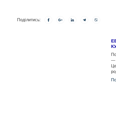
Поділитись:
Е
К
По
— 
Це
ро
По