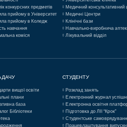
ік конкурсних предметів
Медичний консультативний 
ла прийому в Університет
Медичні Центри
ла прийому в Коледж
Клінічні бази
сть навчання
Навчально-виробнича аптек
альна коміся
Лікувальний відділ
АДАЧУ
СТУДЕНТУ
арти вищої освіти
Розклад занять
льні плани
Електронний журнал успішн
ативна база
Електронна освітня платфо
алог Бібліотеки
Підготовка до ЛІІ “Крок”
отека
Студентське самоврядуван
ародження
Працевлаштування випускн