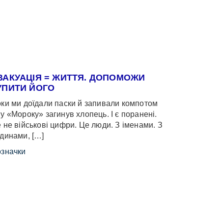
ВАКУАЦІЯ = ЖИТТЯ. ДОПОМОЖИ
УПИТИ ЙОГО
ки ми доїдали паски й запивали компотом
у «Мороку» загинув хлопець. І є поранені.
 не військові цифри. Це люди. З іменами. З
динами, […]
значки