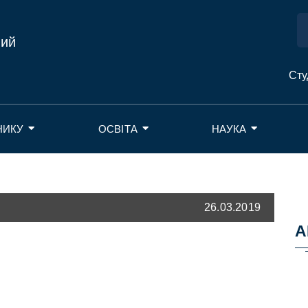
ний
Сту
НИКУ
ОСВІТА
НАУКА
26.03.2019
А