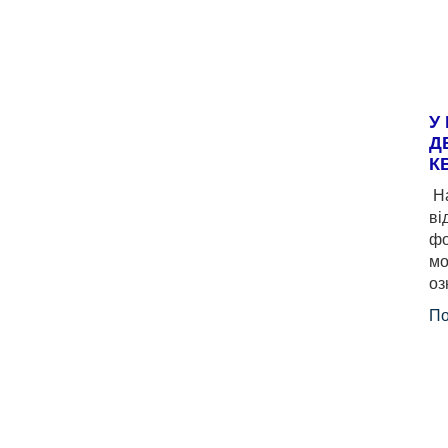
У
Д
К
На
ві
фо
мо
оз
По