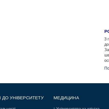
Р
3 
до
За
шв
ос
По
П ДО УНІВЕРСИТЕТУ
МЕДИЦИНА
альності
Університетська клініка