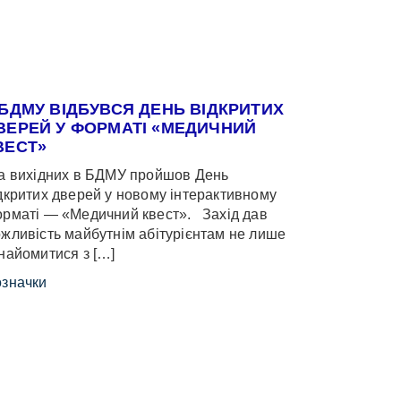
 БДМУ ВІДБУВСЯ ДЕНЬ ВІДКРИТИХ
ВЕРЕЙ У ФОРМАТІ «МЕДИЧНИЙ
ВЕСТ»
 вихідних в БДМУ пройшов День
дкритих дверей у новому інтерактивному
рматі — «Медичний квест». Захід дав
жливість майбутнім абітурієнтам не лише
найомитися з […]
значки