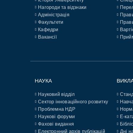
Нагороди та відзнаки
Перел
Адміністрація
Прави
Факультети
Прави
Кафедри
Варті
Вакансії
Прийм
НАУКА
ВИКЛ
Науковий відділ
Станд
Сектор інноваційного розвитку
Навча
Проблемна НДР
Норм
Наукові форуми
E-кат
Фахові видання
Біблі
Електронний архів публікацій
Дні н